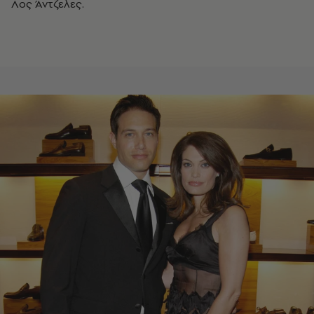
Λος Άντζελες.