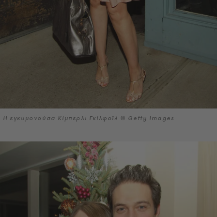
Η εγκυμονούσα Κίμπερλι Γκίλφοϊλ © Getty Images