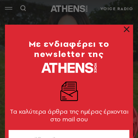
VOICE RADIO
Mε ενδιαφέρει το
newsletter της
Tα καλύτερα άρθρα της ημέρας έρχονται
στο mail σου