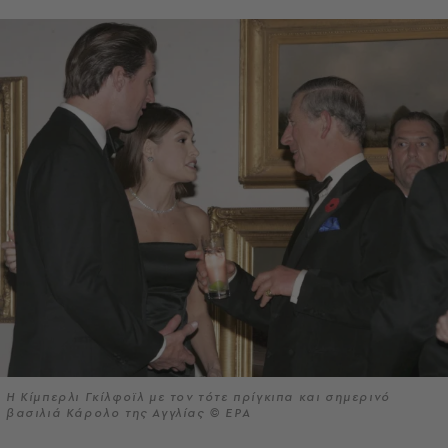
Η Κίμπερλι Γκίλφοϊλ με τον τότε πρίγκιπα και σημερινό
βασιλιά Κάρολο της Αγγλίας © EPA