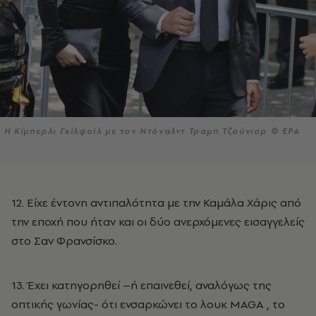
Η Κίμπερλι Γκίλφοϊλ με τον Ντόναλντ Τραμπ Τζούνιορ © EPA
12. Είχε έντονη αντιπαλότητα με την Καμάλα Χάρις από
την εποχή που ήταν και οι δύο ανερχόμενες εισαγγελείς
στο Σαν Φρανσίσκο.
13. Έχει κατηγορηθεί –ή επαινεθεί, αναλόγως της
οπτικής γωνίας- ότι ενσαρκώνει το λουκ MAGA , το