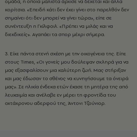
ομάδα, η οποία μάλιστα άρχισε να δέχεται και άλλα
κορίτσια. «Επειδή κάτι δεν έχει γίνει στο παρελθόν δεν
σημαίνει ότι δεν μπορεί να γίνει τώρα», είπε σε
συνέντευξη η Γκίλφοιλ. «Πρέπει να μιλάς και να
διεκδικείς». Αγαπάει τα σπορ μέχρι σήμερα.
3. Είχε πάντα στενή σχέση με την οικογένεια της. Είπε
στους Times, «Οι γονείς μου δούλεψαν σκληρά για να
μας εξασφαλίσουν μια καλύτερη ζωή. Μας στήριξαν
και μας έδωσαν το σθένος να κυνηγήσουμε τα όνειρά
μας». Σε ηλικία ένδεκα ετών έχασε τη μητέρα της από
λευχαιμία και ανέλαβε εν μέρει τη φροντίδα του
οχτάχρονου αδερφού της, Άντονι Τζούνιορ.