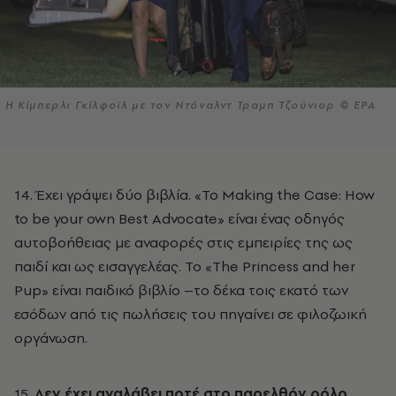
Η Κίμπερλι Γκίλφοϊλ με τον Ντόναλντ Τραμπ Τζούνιορ © EPA
14. Έχει γράψει δύο βιβλία. «Το Making the Case: How
to be your own Best Advocate» είναι ένας οδηγός
αυτοβοήθειας με αναφορές στις εμπειρίες της ως
παιδί και ως εισαγγελέας. Το «The Princess and her
Pup» είναι παιδικό βιβλίο –το δέκα τοις εκατό των
εσόδων από τις πωλήσεις του πηγαίνει σε φιλοζωική
οργάνωση.
15.
Δεν έχει αναλάβει ποτέ στο παρελθόν ρόλο