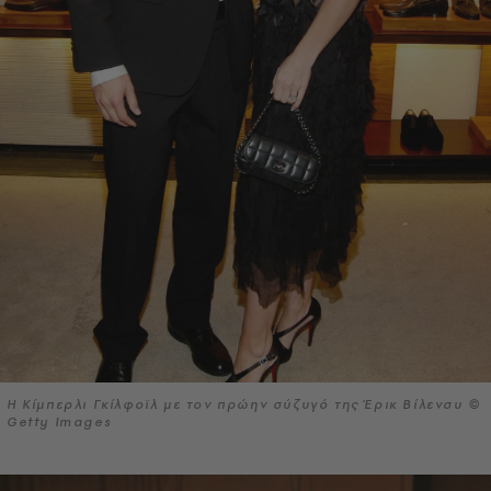
Η Κίμπερλι Γκίλφοϊλ με τον πρώην σύζυγό της Έρικ Βίλενσυ ©
Getty Images