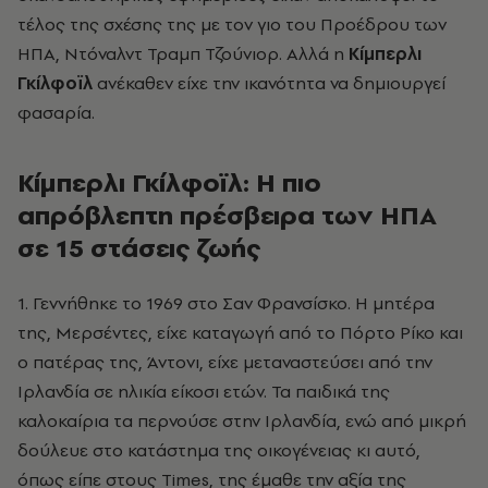
τέλος της σχέσης της με τον γιο του Προέδρου των
ΗΠΑ, Ντόναλντ Τραμπ Τζούνιορ. Αλλά η
Κίμπερλι
Γκίλφοϊλ
ανέκαθεν είχε την ικανότητα να δημιουργεί
φασαρία.
Κίμπερλι Γκίλφοϊλ: Η πιο
απρόβλεπτη πρέσβειρα των ΗΠΑ
σε 15 στάσεις ζωής
1. Γεννήθηκε το 1969 στο Σαν Φρανσίσκο. Η μητέρα
της, Μερσέντες, είχε καταγωγή από το Πόρτο Ρίκο και
ο πατέρας της, Άντονι, είχε μεταναστεύσει από την
Ιρλανδία σε ηλικία είκοσι ετών. Τα παιδικά της
καλοκαίρια τα περνούσε στην Ιρλανδία, ενώ από μικρή
δούλευε στο κατάστημα της οικογένειας κι αυτό,
όπως είπε στους Times, της έμαθε την αξία της