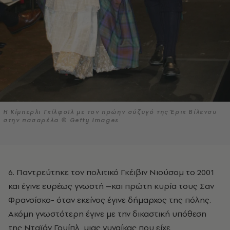
Η Κίμπερλι Γκίλφοϊλ με τον πρώην σύζυγό της Έρικ Βίλενσυ
στην πασαρέλα © Getty Images
6. Παντρεύτηκε τον πολιτικό Γκέιβιν Νιούσομ το 2001
και έγινε ευρέως γνωστή –και πρώτη κυρία τους Σαν
Φρανσίσκο- όταν εκείνος έγινε δήμαρχος της πόλης.
Ακόμη γνωστότερη έγινε με την δικαστική υπόθεση
της Νταϊάν Γουίπλ, μιας γυναίκας που είχε