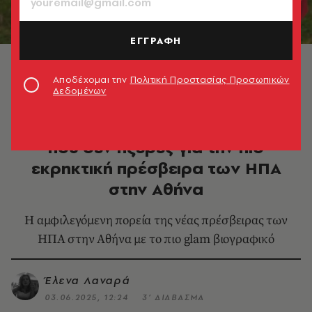
ΕΓΓΡΑΦΗ
Κίμπερλι Γκίλφοϊλ © Ryan Emberley/amfAR/Getty
Images
Αποδέχομαι την
Πολιτική Προστασίας Προσωπικών
Δεδομένων
ΚΟΣΜΟΣ
Κίμπερλι Γκίλφοϊλ: 15 πράγματα
που δεν ήξερες για την πιο
εκρηκτική πρέσβειρα των ΗΠΑ
στην Αθήνα
Η αμφιλεγόμενη πορεία της νέας πρέσβειρας των
ΗΠΑ στην Αθήνα με το πιο glam βιογραφικό
Έλενα Λαναρά
03.06.2025, 12:24
3’ ΔΙΑΒΑΣΜΑ