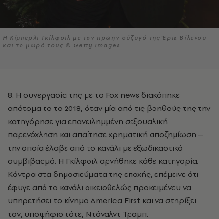
Η Κίμπερλι Γκίλφοϊλ με τον πρώην σύζυγό της Έρικ Βίλενσυ
και το μωρό τους © Getty Images
8. Η συνεργασία της με το Fox news διακόπηκε
απότομα το το 2018, όταν μία από τις βοηθούς της την
κατηγόρησε για επανειλημμένη σεξουαλική
παρενόχληση και απαίτησε χρηματική αποζημίωση –
την οποία έλαβε από το κανάλι με εξωδικαστικό
συμβιβασμό. Η Γκίλφοιλ αρνήθηκε κάθε κατηγορία.
Κόντρα στα δημοσιεύματα της εποχής, επέμεινε ότι
έφυγε από το κανάλι οικειοθελώς προκειμένου να
υπηρετήσει το κίνημα America First και να στηρίξει
τον, υποψήφιο τότε, Ντόναλντ Τραμπ.