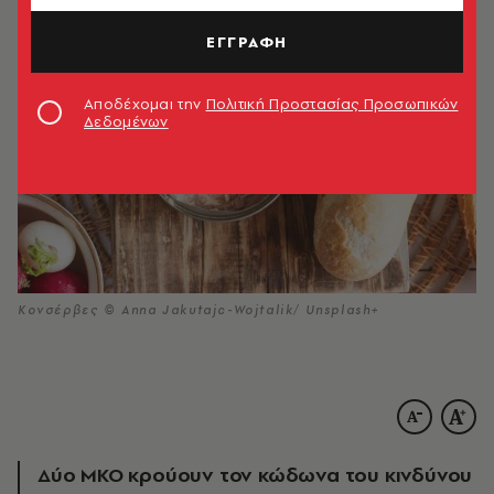
ΕΓΓΡΑΦΗ
Αποδέχομαι την
Πολιτική Προστασίας Προσωπικών
Δεδομένων
Kονσέρβες © Anna Jakutajc-Wojtalik/ Unsplash+
Δύο ΜΚΟ κρούουν τον κώδωνα του κινδύνου