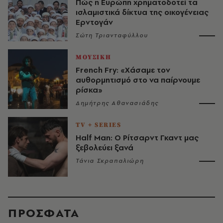
Πώς η Ευρώπη χρηματοδοτεί τα
ισλαμιστικά δίκτυα της οικογένειας
Ερντογάν
Σώτη Τριανταφύλλου
ΜΟΥΣΙΚΗ
French Fry: «Χάσαμε τον
αυθορμητισμό στο να παίρνουμε
ρίσκα»
Δημήτρης Αθανασιάδης
TV + SERIES
Half Man: Ο Ρίτσαρντ Γκαντ μας
ξεβολεύει ξανά
Τάνια Σκραπαλιώρη
ΠΡΟΣΦΑΤΑ