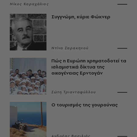
Νίκος Καραχάλιος
Συγγνώμη, κύριε Φώκνερ
Ντίνα Σαρακηνού
Πώς η Ευρώπη χρηματοδοτεί τα
ισλαμιστικά δίκτυα της
οικογένειας Ερντογάν
Σώτη Τριανταφύλλου
Ο τουρισμός της γουρούνας
Ανδρέας Βασιλιάς