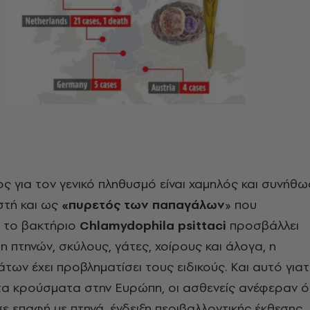
ος για τον γενικό πληθυσμό είναι χαμηλός και συνήθω
στή και ως
«πυρετός των παπαγάλων
» που
ό το βακτήριο
Chlamydophila psittaci
προσβάλλει
η πτηνών, σκύλους, γάτες, χοίρους και άλογα, η
των έχει προβληματίσει τους ειδικούς. Και αυτό γιατ
τα κρούσματα στην Ευρώπη, οι ασθενείς ανέφεραν ό
σε επαφή με πτηνά, ένδειξη περιβαλλοντικής έκθεσης.