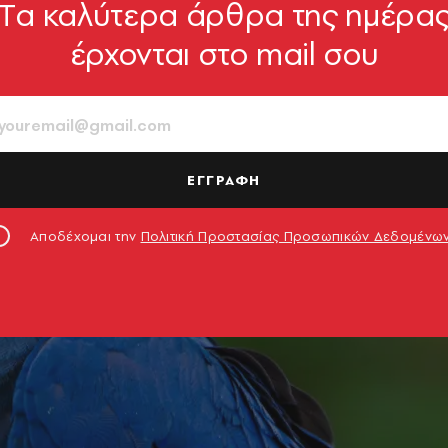
Tα καλύτερα άρθρα της ημέρα
έρχονται στο mail σου
ΕΓΓΡΑΦΗ
Αποδέχομαι την
Πολιτική Προστασίας Προσωπικών Δεδομένω