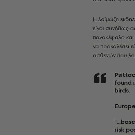
Η λοίμωξη εκδηλ
είναι συνήθως α
πονοκέφαλο και 
να προκαλέσει ε
ασθενών που λαμ
Psittacosis is a rare cause of pneumonia, typically
found i
birds.
Europe 
"...bas
risk po