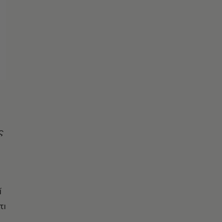
ς
ί
τι