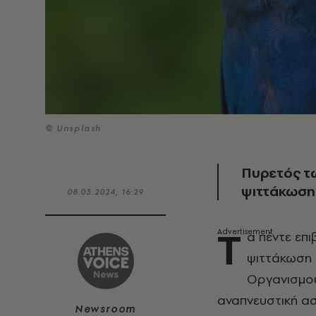
© Unsplash
Πυρετός τ
ψιττάκωση
08.03.2024, 16:29
Τ
α πέντε επ
ψιττάκωση 
Οργανισμού
αναπνευστική ασ
Newsroom