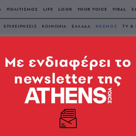
Α
ΠΟΛΙΤΙΣΜΟΣ
LIFE
LOOK
YOUR VOICE
VIRAL
Ζ
ΕΠΙΧΕΙΡΗΣΕΙΣ
ΚΟΙΝΩΝΙΑ
ΕΛΛΑΔΑ
ΚΟΣΜΟΣ
TV &
Mε ενδιαφέρει το
newsletter της
ό την ψιττάκωση στη
 ο ΠΟΥ για τον πυρετ
ωση κρέατος από πτηνό που έχει μολυνθεί