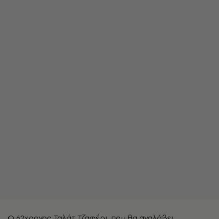
Ο 62χρονος Ταλάτ Τζαφέρι, που θα αναλάβει