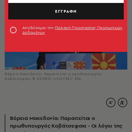
ΕΓΓΡΑΦΗ
Αποδέχομαι την
Πολιτική Προστασίας Προσωπικών
Δεδομένων
Βόρεια Μακεδονία: Παραιτείται o πρωθυπουργός
Κοβάτσεφσκι © GEORGI LICOVSKI/ EPA
Βόρεια Μακεδονία: Παραιτείται o
πρωθυπουργός Κοβάτσεφσκι - Οι λόγοι της