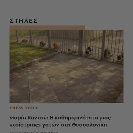
ΣΤΗΛΕΣ
THESS VOICE
Μαρία Κοντού: Η καθημερινότητα μιας
«ταΐστριας» γατών στη Θεσσαλονίκη
Κυριάκος Αθανασιάδης