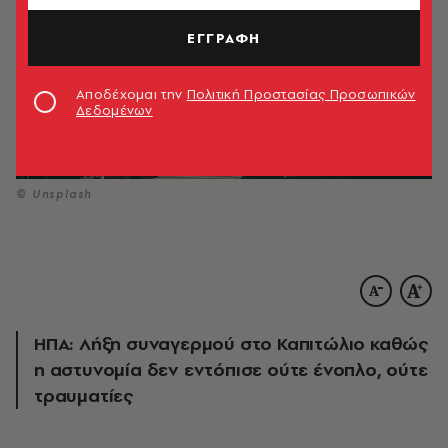
ΕΓΓΡΑΦΗ
Αποδέχομαι την
Πολιτική Προστασίας Προσωπικών
Δεδομένων
© Unsplash
ΗΠΑ: Λήξη συναγερμού στο Καπιτώλιο καθώς
η αστυνομία δεν εντόπισε ούτε ένοπλο, ούτε
τραυματίες