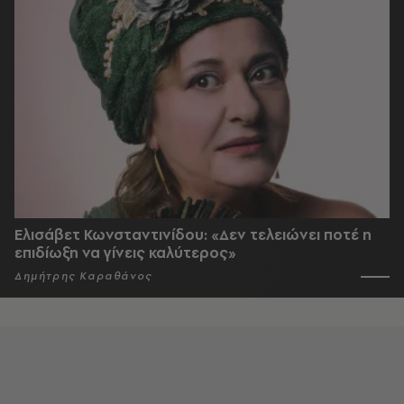
Ελισάβετ Κωνσταντινίδου: «Δεν τελειώνει ποτέ η
επιδίωξη να γίνεις καλύτερος»
Δημήτρης Καραθάνος