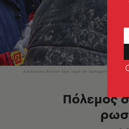
Διασώστες δίνουν λίγο νερό σε τραυματισμένη γυ
Πόλεμος σ
ρωσι