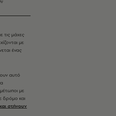
υν
ε τις μάχες
χίζονται με
εται ένας
ουν αυτό
να
ιμέτωποι με
ε δρόμο και
και στήνουν