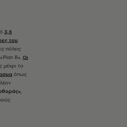
πό
3,5
ρες του
ς πόλεις
 «Plan B».
Οι
ς μέχρι το
τασμα
όπως
πλέον
φθοράς»
,
κούς