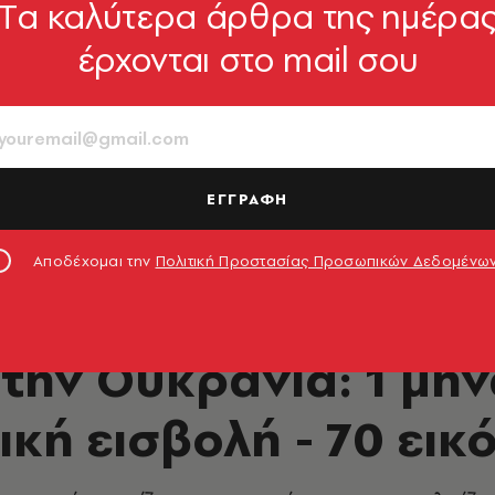
Tα καλύτερα άρθρα της ημέρα
έρχονται στο mail σου
ΕΓΓΡΑΦΗ
Αποδέχομαι την
Πολιτική Προστασίας Προσωπικών Δεδομένω
ναίκα στο Χάρκοβο μετά τον βομβαρδισμό από τη Ρωσία (1 Μα
ΚΟΣΜΟΣ
την Ουκρανία: 1 μήν
κή εισβολή - 70 εικ