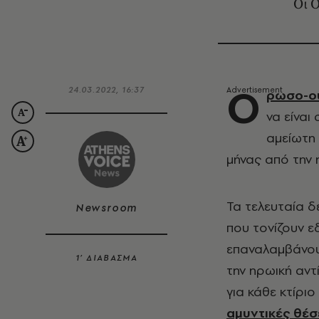
Οι 
Ο
24.03.2022, 16:37
ρωσο-ο
να είναι
αμείωτη
μήνας από την
Τα τελευταία 
Newsroom
που τονίζουν ε
επαναλαμβάνουν
1’ ΔΙΑΒΑΣΜΑ
την ηρωική αντ
για κάθε κτίριο
αμυντικές θέσ