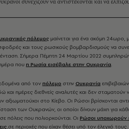
Ουκρανοί συνεχίζουν να αντιστέκονται και να ελπίζο
υκρανικός πόλεμος
μαίνεται για ένα ακόμη 24ωρο, μ
 σφοδρές και τους ρωσικούς βομβαρδισμούς να συνε
 ένταση. Σήμερα Πέμπτη 24 Μαρτίου 2022 συμπληρών
 ημέρα που
η Ρωσία εισέβαλε στην Ουκρανία
.
δεδομένα από τον
πόλεμο
στην
Ουκρανία
επιβεβαιών
δώ και ημέρες διεθνείς αναλυτές και δεν σταματούν 
 αξιωματούχοι στο Κίεβο. Οι Ρώσοι βρίσκονται αντ
ίσταση των Ουκρανών, οι οποίοι δίνουν μάχη για κάθ
 σε πόλεις που πολιορκούνται. Οι
Ρώσοι υποχωρούν 
εις
σε περιοχές που είχαν θέσει υπό τον έλεγχό τους.