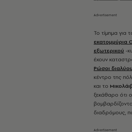
Το τίμημα για 
εκατομμύρια 
εξωτερικού
-κ
έχουν καταστρα
Ρώσοι διαλύο
κέντρο της πόλ
και το
Μικολάι
ξεκάθαρο ότι 
βομβαρδίζοντα
διαδρόμους, π