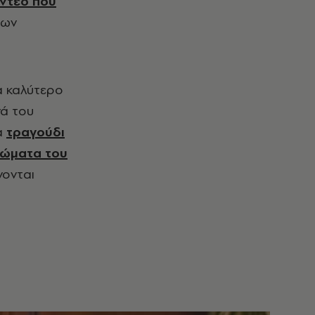
ίντεο που
των
να καλύτερο
νά του
α
τραγούδι
κώματα του
νονται