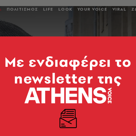
Α
ΠΟΛΙΤΙΣΜΟΣ
LIFE
LOOK
YOUR VOICE
VIRAL
Ζ
Mε ενδιαφέρει το
newsletter της