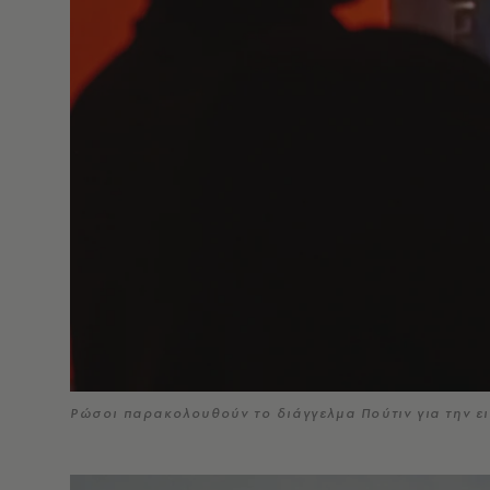
Ρώσοι παρακολουθούν το διάγγελμα Πούτιν για την ε