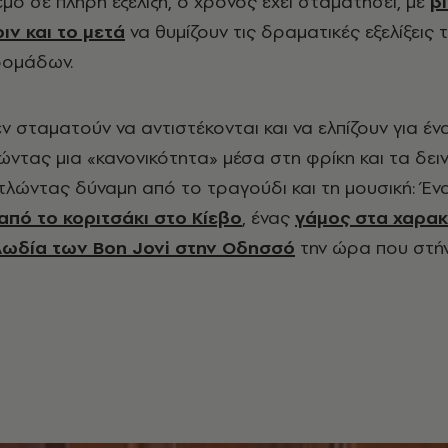
μο σε πλήρη εξέλιξη, ο χρόνος έχει σταματήσει, με
β
ιν και το μετά
να θυμίζουν τις δραματικές εξελίξεις 
δομάδων.
ν σταματούν να αντιστέκονται και να ελπίζουν για έ
ώντας μια «κανονικότητα» μέσα στη φρίκη και τα δει
τλώντας δύναμη από το τραγούδι και τη μουσική: Έν
από το κοριτσάκι στο Κίεβο
, ένας
γάμος στα χαρα
λωδία των Bon Jovi στην Οδησσό
την ώρα που στή