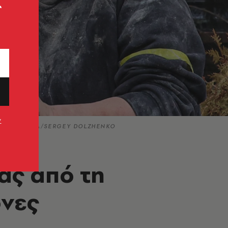
ς
ν
ρτίου) © EPA/SERGEY DOLZHENKO
ας από τη
όνες