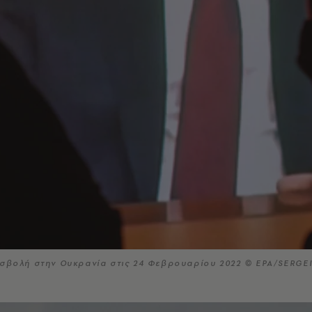
ισβολή στην Ουκρανία στις 24 Φεβρουαρίου 2022 © EPA/SERGEI