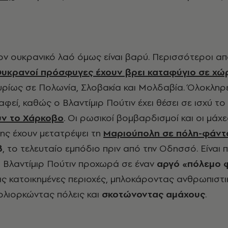
τον ουκρανικό λαό όμως είναι βαρύ. Περισσότεροι α
Ουκρανοί πρόσφυγες έχουν βρει καταφύγιο σε χώ
υρίως σε Πολωνία, Σλοβακία και Μολδαβία. Όλοκληρε
φεί, καθώς ο Βλαντίμιρ Πούτιν έχει θέσει σε ισχύ το
υν το Χάρκοβο
. Οι ρωσικοί βομβαρδισμοί και οι μάχε
ης έχουν μετατρέψει τη
Μαριούπολη σε πόλη-φάν
β
, το τελευταίο εμπόδιο πριν από την Οδησσό.
Είναι 
ο Βλαντίμιρ Πούτιν προχωρά σε έναν
αργό «πόλεμο 
ς κατοικημένες περιοχές, μπλοκάροντας ανθρωπιστι
ολιορκώντας πόλεις και
σκοτώνοντας αμάχους
.