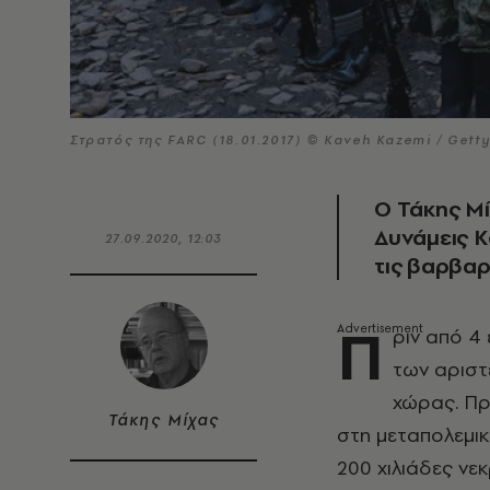
Στρατός της FARC (18.01.2017) © Kaveh Kazemi / Gett
Ο Τάκης Μί
Δυνάμεις Κ
27.09.2020, 12:03
τις βαρβα
Π
ριν από 4
των αριστ
χώρας. Πρό
Τάκης Μίχας
στη μεταπολεμικ
200 χιλιάδες νε