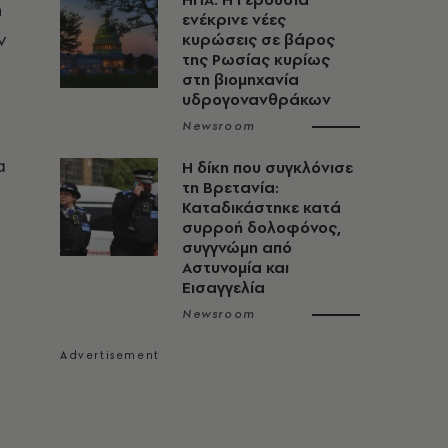
η
ενέκρινε νέες
ν
κυρώσεις σε βάρος
της Ρωσίας κυρίως
στη βιομηχανία
υδρογονανθράκων
Newsroom
α
H δίκη που συγκλόνισε
τη Βρετανία:
Καταδικάστηκε κατά
συρροή δολοφόνος,
συγγνώμη από
C
Αστυνομία και
Εισαγγελία
Newsroom