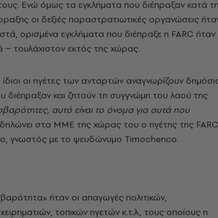
α τους. Ενώ όμως τα εγκλήματα που διέπραξαν κατά τ
ρραξης οι δεξιές παραστρατιωτικές οργανώσεις ήτα
στά, ορισμένα εγκλήματα που διέπραξε η FARC ήταν
 − τουλάχιστον εκτός της χώρας.
ίδιοι οι ηγέτες των ανταρτών αναγνωρίζουν δημόσι
υ διέπραξαν και ζητούν τη συγγνώμη του λαού της
βαρότητες, αυτό είναι το όνομα για αυτά που
δηλώνει στα ΜΜΕ της χώρας του ο ηγέτης της FAR
o, γνωστός με το ψευδώνυμο Τimochenco.
βαρότητα» ήταν οι απαγωγές πολιτικών,
χειρηματιών, τοπικών ηγετών κ.τ.λ., τους οποίους η