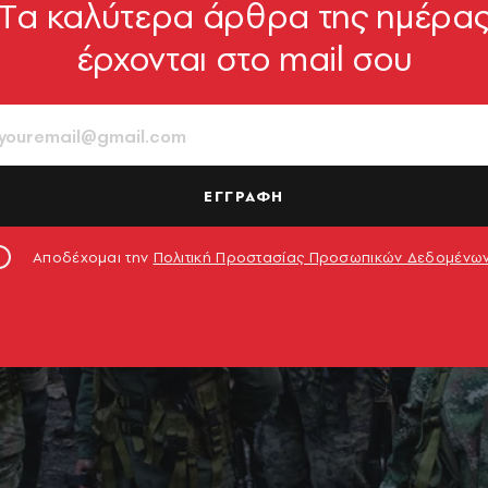
Tα καλύτερα άρθρα της ημέρα
έρχονται στο mail σου
ΕΓΓΡΑΦΗ
Αποδέχομαι την
Πολιτική Προστασίας Προσωπικών Δεδομένω