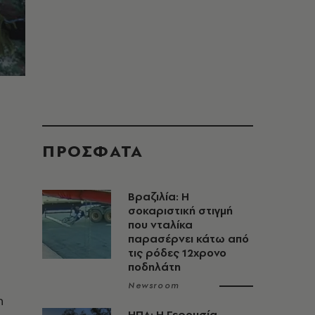
ΠΡΟΣΦΑΤΑ
Βραζιλία: Η
σοκαριστική στιγμή
που νταλίκα
παρασέρνει κάτω από
τις ρόδες 12χρονο
ποδηλάτη
Newsroom
η
ΗΠΑ: Η Γερουσία