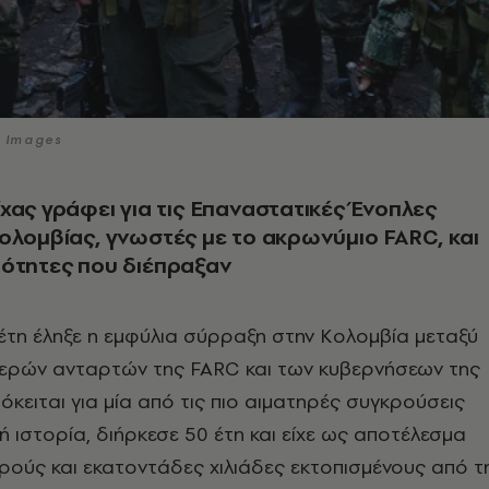
y Images
χας γράφει για τις Επαναστατικές Ένοπλες
ολομβίας, γνωστές με το ακρωνύμιο FARC, και
ρότητες που διέπραξαν
 έτη έληξε η εμφύλια σύρραξη στην Κολομβία μεταξύ
ερών ανταρτών της FARC και των κυβερνήσεων της
κειται για μία από τις πιο αιματηρές συγκρούσεις
ή ιστορία, διήρκεσε 50 έτη και είχε ως αποτέλεσμα
κρούς και εκατοντάδες χιλιάδες εκτοπισμένους από τ