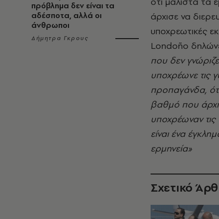
ότι μάλιστα τα 
πρόβλημα δεν είναι τα
αδέσποτα, αλλά οι
άρχισε να διερε
άνθρωποι
υποχρεωτικές εκ
Δήμητρα Γκρους
Londoño δηλώνε
που δεν γνώριζε
υποχρέωνε τις γ
προπαγάνδα, ότ
βαθμό που άρχι
υποχρέωναν τις 
είναι ένα έγκλημ
ερμηνεία»
Σχετικό Άρ