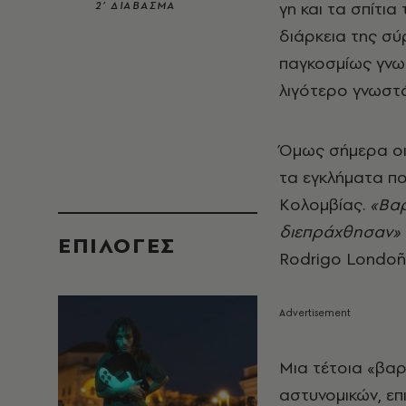
γη και τα σπίτι
2’ ΔΙΑΒΑΣΜΑ
διάρκεια της σύ
παγκοσμίως γνω
λιγότερο γνωστά
Όμως σήμερα οι 
τα εγκλήματα πο
Κολομβίας.
«Βαρ
διεπράχθησαν»
EΠΙΛΟΓΈΣ
Rodrigo Londoñ
Μια τέτοια «βαρ
αστυνομικών, επι