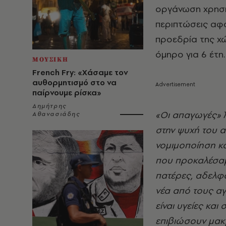
οργάνωση χρησι
περιπτώσεις αφ
προεδρία της χώ
όμηρο για 6 έτη.
ΜΟΥΣΙΚΗ
French Fry: «Χάσαμε τον
αυθορμητισμό στο να
παίρνουμε ρίσκα»
Δημήτρης
«Οι απαγωγές»
Αθανασιάδης
στην ψυχή του 
νομιμοποίηση κα
που προκαλέσαμ
πατέρες, αδελφ
νέα από τους α
είναι υγείες κα
επιβιώσουν μακρ