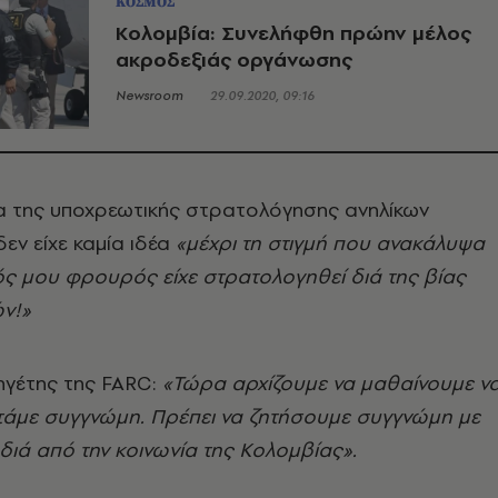
ΚΟΣΜΟΣ
Κολομβία: Συνελήφθη πρώην μέλος
ακροδεξιάς οργάνωσης
Newsroom
29.09.2020, 09:16
μα της υποχρεωτικής στρατολόγησης ανηλίκων
δεν είχε καμία ιδέα
«μέχρι τη στιγμή που ανακάλυψα
ς μου φρουρός είχε στρατολογηθεί διά της βίας
ών!»
 ηγέτης της FARC:
«Τώρα αρχίζουμε να μαθαίνουμε ν
ητάμε συγγνώμη. Πρέπει να ζητήσουμε συγγνώμη με
διά από την κοινωνία της Κολομβίας».