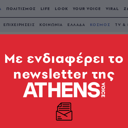
Α
ΠΟΛΙΤΙΣΜΟΣ
LIFE
LOOK
YOUR VOICE
VIRAL
Ζ
ΕΠΙΧΕΙΡΗΣΕΙΣ
ΚΟΙΝΩΝΙΑ
ΕΛΛΑΔΑ
ΚΟΣΜΟΣ
TV &
Mε ενδιαφέρει το
newsletter της
ι αντάρτες ομολογού
τά που διεπράχθησαν» από τη FARC