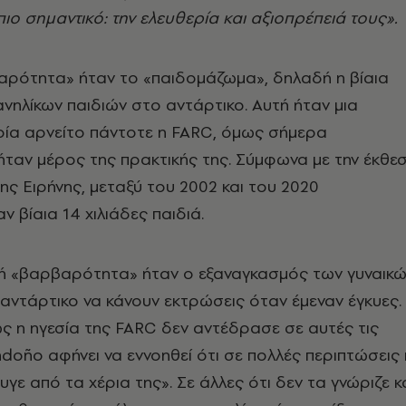
ιο σημαντικό: την ελευθερία και αξιοπρέπειά τους».
αρότητα» ήταν το «παιδομάζωμα», δηλαδή η βίαια
ηλίκων παιδιών στο αντάρτικο. Αυτή ήταν μια
οία αρνείτο πάντοτε η FARC, όμως σήμερα
 ήταν μέρος της πρακτικής της. Σύμφωνα με την έκθε
ης Ειρήνης, μεταξύ του 2002 και του 2020
 βίαια 14 χιλιάδες παιδιά.
κή «βαρβαρότητα» ήταν ο εξαναγκασμός των γυναικ
αντάρτικο να κάνουν εκτρώσεις όταν έμεναν έγκυες.
 η ηγεσία της FARC δεν αντέδρασε σε αυτές τις
ndoño αφήνει να εννοηθεί ότι σε πολλές περιπτώσεις 
γε από τα χέρια της». Σε άλλες ότι δεν τα γνώριζε κ