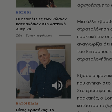
αφαιρέσαμε το π
ΚΟΣΜΟΣ
Οι περιπέτειες των Ρώσων
Μια άλλη «βαρβ
κατασκόπων στη Λατινική
στρατολόγηση αν
Αμερική
πρακτική την οπ
Σώτη Τριανταφύλλου
αναγνωρίζει ότι
του Επιτρόπου τ
στρατολογήθηκαν
Εξίσου σημαντι
που ανήκαν στο 
Στο ερώτημα πώς
πρακτικές, ο Lo
ΚΑΤΟΙΚΙΔΙΑ
κατάσταση «ξέφυ
Νίκος Χρυσάκης: Το