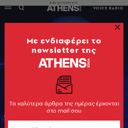
VOICE RADIO
Mε ενδιαφέρει το
newsletter της
Tα καλύτερα άρθρα της ημέρας έρχονται
στο mail σου