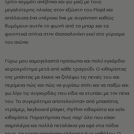
τρίτο κομμάτι ανέβηκα και γω μαζί με τους
μεγαλύτερης ηλικίας στον εξώστη του Floyd και
απόλαυσα ένα υπέροχο live με συγκίνηση καθώς
θυμόμουν αυτήν τη φωνή από τα μπαρ και τα
φοιτητικά σπίτια στην Θεσσαλονίκη εκεί στο γύρισμα
του αιώνα.
Γύρω μου χαμογελαστά πρόσωπα και πολύ εγκάρδιο
χειροκρότημα μετά από κάθε τραγούδι. Ο κιθαρίστας
της μπάντας με έκανε να ζηλέψω τις πενιές του και
περίμενα πώς και πώς να γυρίσω σπίτι και να παίξω και
γω λίγο τις συγχορδίες που είδα να χτυπάει με την πένα
του. Το συγκρότημα αποτελούνταν από μπασίστα,
ντράμερ, keyboard player, rhythm κιθαρίστα και solo
κιθαρίστα. Παρατήρησα πως παρ’ όλο που είχαν
σαμπλιέρα και πολλά πεταλάκια για εφέ στα πόδια
τους, τα χρησιμοποίησαν ελάχιστα έως καθόλου. Ο