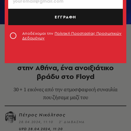
ΕΓΓΡΑΦΗ
© Πέτρος Νικόλτσος
Αποδέχομαι την
Πολιτική Προστασίας Προσωπικών
Δεδομένων
ΜΟΥΣΙΚΗ
Ο Σίβερτ Χόιεμ και η παρέα του
στην Αθήνα, ένα ανοιξιάτικο
βράδυ στο Floyd
30 + 1 εικόνες από την ατμοσφαιρική συναυλία
που ζήσαμε μαζί του
Πέτρος Νικόλτσος
28.04.2024, 11:10
2’ ΔΙΑΒΑΣΜΑ
UPD
28.04.2024, 11:20