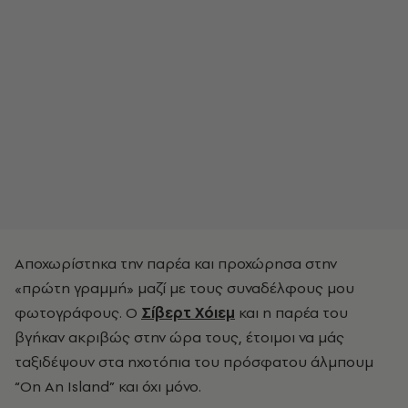
Αποχωρίστηκα την παρέα και προχώρησα στην
«πρώτη γραμμή» μαζί με τους συναδέλφους μου
φωτογράφους. Ο
Σίβερτ Χόιεμ
και η παρέα του
βγήκαν ακριβώς στην ώρα τους, έτοιμοι να μάς
ταξιδέψουν στα ηχοτόπια του πρόσφατου άλμπουμ
“On An Island” και όχι μόνο.