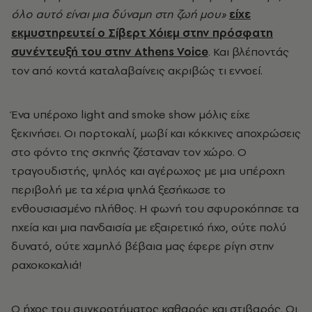
όλο αυτό είναι μια δύναμη στη ζωή μου»
είχε
εκμυστηρευτεί ο
Σίβερτ Χόιεμ
στην πρόσφατη
συνέντευξή του στην Athens Voice
. Και βλέποντάς
τον από κοντά καταλαβαίνεις ακριβώς τι εννοεί.
Ένα υπέροχο light and smoke show μόλις είχε
ξεκινήσει. Οι πορτοκαλί, μωβί και κόκκινες αποχρώσεις
στο φόντο της σκηνής ζέσταναν τον χώρο. Ο
τραγουδιστής, ψηλός και αγέρωχος με μια υπέροχη
περιβολή με τα χέρια ψηλά ξεσήκωσε το
ενθουσιασμένο πλήθος. Η φωνή του σφυροκόπησε τα
ηχεία και μια πανδαισία με εξαιρετικό ήχο, ούτε πολύ
δυνατό, ούτε χαμηλό βέβαια μας έφερε ρίγη στην
ραχοκοκαλιά!
Ο ήχος του συγκροτήματος καθαρός και στιβαρός. Οι