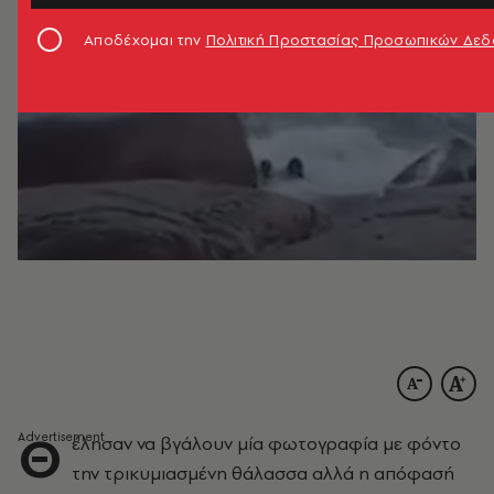
Αποδέχομαι την
Πολιτική Προστασίας Προσωπικών Δε
Θ
έλησαν να βγάλουν μία φωτογραφία με φόντο
την τρικυμιασμένη θάλασσα αλλά η απόφασή