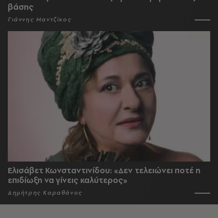
βάσης
Γιάννης Μαντζίκος
Ελισάβετ Κωνσταντινίδου: «Δεν τελειώνει ποτέ η
επιδίωξη να γίνεις καλύτερος»
Δημήτρης Καραθάνος