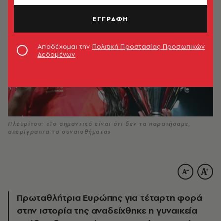
ΕΓΓΡΑΦΗ
Αποδέχομαι την
Πολιτική Προστασίας Προσωπικών
Δεδομένων
Πλευρίτου: «Το σημαντικό είναι ότι δεν τα παρατήσαμε,
απερίγραπτα τα συναισθήματα»
Πρωταθλήτρια Ευρώπης για τέταρτη φορά
στην ιστορία της αναδείχθηκε η γυναικεία