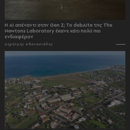
Η AI απέναντι στην Gen Z; Το debAIte της The
Newtons Laboratory έκανε κάτι πολύ πιο
ενδιαφέρον
Δημήτρης Αθανασιάδης