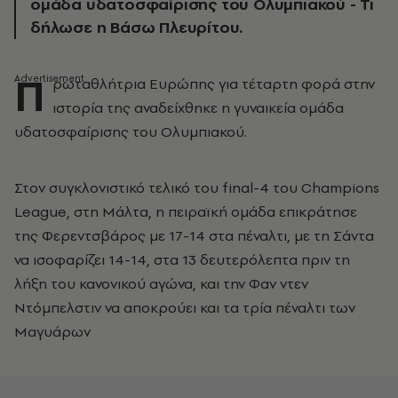
ομάδα υδατοσφαίρισης του Ολυμπιακού - Τι
δήλωσε η Βάσω Πλευρίτου.
Π
ρωταθλήτρια Ευρώπης για τέταρτη φορά στην
ιστορία της αναδείχθηκε η γυναικεία ομάδα
υδατοσφαίρισης του Ολυμπιακού.
Στον συγκλονιστικό τελικό του final-4 του Champions
League, στη Μάλτα, η πειραϊκή ομάδα επικράτησε
της Φερεντσβάρος με 17-14 στα πέναλτι, με τη Σάντα
να ισοφαρίζει 14-14, στα 13 δευτερόλεπτα πριν τη
λήξη του κανονικού αγώνα, και την Φαν ντεν
Ντόμπελστιν να αποκρούει και τα τρία πέναλτι των
Μαγυάρων