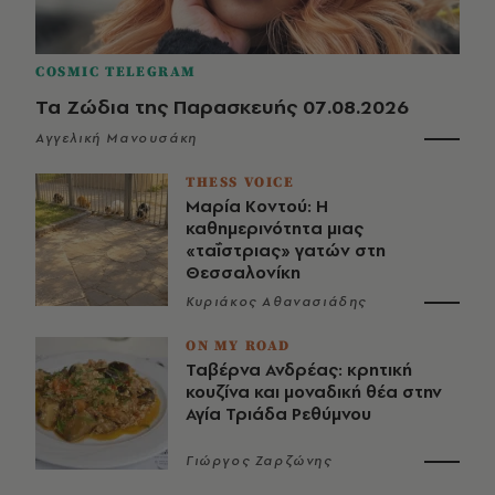
COSMIC TELEGRAM
Τα Ζώδια της Παρασκευής 07.08.2026
Αγγελική Μανουσάκη
THESS VOICE
Μαρία Κοντού: Η
καθημερινότητα μιας
«ταΐστριας» γατών στη
Θεσσαλονίκη
Κυριάκος Αθανασιάδης
ON MY ROAD
Ταβέρνα Ανδρέας: κρητική
κουζίνα και μοναδική θέα στην
Αγία Τριάδα Ρεθύμνου
Γιώργος Ζαρζώνης