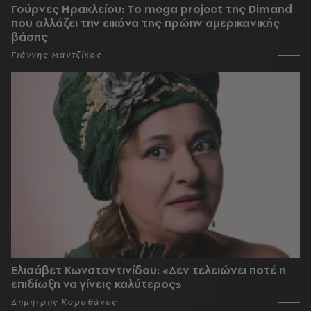
Γούρνες Ηρακλείου: To mega project της Dimand
που αλλάζει την εικόνα της πρώην αμερικανικής
βάσης
Γιάννης Μαντζίκος
Ελισάβετ Κωνσταντινίδου: «Δεν τελειώνει ποτέ η
επιδίωξη να γίνεις καλύτερος»
Δημήτρης Καραθάνος