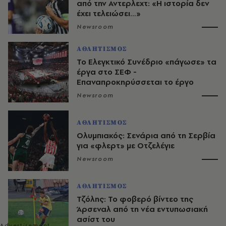
από την Αντερλεχτ: «Η ιστορία δεν
έχει τελειώσει…»
Newsroom
ΑΘΛΗΤΙΣΜΟΣ
Το Ελεγκτικό Συνέδριο «πάγωσε» τα
έργα στο ΣΕΦ -
Επαναπροκηρύσσεται το έργο
Newsroom
ΑΘΛΗΤΙΣΜΟΣ
Ολυμπιακός: Σενάρια από τη Σερβία
για «φλερτ» με Οτζελέγιε
Newsroom
ΑΘΛΗΤΙΣΜΟΣ
Τζόλης: Το φοβερό βίντεο της
Άρσεναλ από τη νέα εντυπωσιακή
ασίστ του