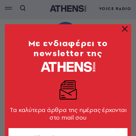
VOICE RADIO
Mε ενδιαφέρει το
newsletter της
Tα καλύτερα άρθρα της ημέρας έρχονται
στο mail σου