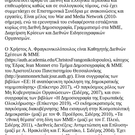
δημοσιεύσει άρθρα σε Διεθνή και Ελληνικά περιοδικά και
επιθεωρήσεις καθώς και σε συλλογικούς τόμους, ενώ έχει
συμμετάσχει σε Επιστημονικά Συνέδρια με ανακοινώσεις και
εργασίες. Είναι μέλος του War and Media Network (2010-
σήμερα), ενώ τα ερευνητικά του ενδιαφέροντα εστιάζονται
κυρίως στη Διεθνή Δημοσιογραφία, Γραμματισμό στα ΜΜΕ,
Διαχείριση Κρίσεων και Διεθνών Ειδησεογραφικών
Οργανισμών.
Ο Χρήστος Α. Φραγκονικολόπουλος είναι Καθηγητής Διεθνών
Σχέσεων & ΜΜΕ
(https://auth.academia.edu/ChristosFrangonikolopoulos), κάτοχος
της Έδρας Jean Monnet στο Τμήμα Δημοσιογραφίας & ΜΜΕ
του Αριστοτέλειου Πανεπιστημίου Θεσσαλονίκης
(http://jeanmonnetchair.jour.auth.gr). Είναι συγγραφέας των
βιβλίων «ΕΕ: Η αναπόφευκτη πρόκληση της δημοκρατικής
νομιμοποίησης» (Επίκεντρο 2017), «Ο παγκόσμιος ρόλος των
Μη Κυβερνητικών Οργανώσεων» (Σιδέρης, 2007), και συν-
συγγραφέας των βιβλίων «Η Δημοσιογραφία της Ευρωπαϊκής
Ολοκλήρωσης» (Επίκεντρο 2019), «Ο εκδημοκρατισμός της
παγκόσμιας διακυβέρνησης: Μια εισαγωγή στην Κοσμοπολιτική
Δημοκρατία» (μαζί με τον Φ. Προέδρου, Σιδέρης 2010), «Τα
‘εθνική θέματα’ στη δίνη των ΜΜΕ» (μαζί με τον Γ. Πλειό,
Σιδέρης 2011), «Διεθνείς Διενέξεις: Αντιμετώπιση και Επίλυση»
(μαζί με Α. Ηρακλείδη και Γ. Κωστάκο, Ι. Σιδέρης 2004). Έχει