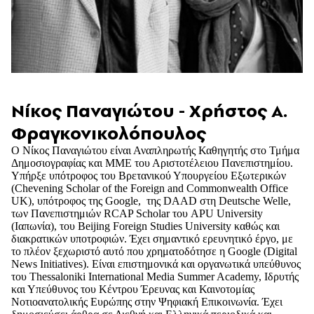
Νίκος Παναγιώτου - Χρήστος Α.
Φραγκονικολόπουλος
Ο Νίκος Παναγιώτου είναι Αναπληρωτής Καθηγητής στο Τμήμα
Δημοσιογραφίας και ΜΜΕ του Αριστοτέλειου Πανεπιστημίου.
Υπήρξε υπότροφος του Βρετανικού Υπουργείου Εξωτερικών
(Chevening Scholar of the Foreign and Commonwealth Office
UK), υπότροφος της Google, της DAAD στη Deutsche Welle,
των Πανεπιστημιών RCAP Scholar του APU University
(Ιαπωνία), του Beijing Foreign Studies University καθώς και
διακρατικών υποτροφιών. Έχει σημαντικό ερευνητικό έργο, με
το πλέον ξεχωριστό αυτό που χρηματοδότησε η Google (Digital
News Initiatives). Είναι επιστημονικά και οργανωτικά υπεύθυνος
του Thessaloniki International Media Summer Academy, Ιδρυτής
και Υπεύθυνος του Κέντρου Έρευνας και Καινοτομίας
Νοτιοανατολικής Ευρώπης στην Ψηφιακή Επικοινωνία. Έχει