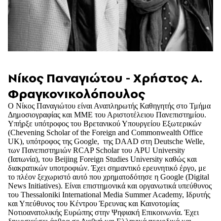
Νίκος Παναγιώτου - Χρήστος Α.
Φραγκονικολόπουλος
Ο Νίκος Παναγιώτου είναι Αναπληρωτής Καθηγητής στο Τμήμα
Δημοσιογραφίας και ΜΜΕ του Αριστοτέλειου Πανεπιστημίου.
Υπήρξε υπότροφος του Βρετανικού Υπουργείου Εξωτερικών
(Chevening Scholar of the Foreign and Commonwealth Office
UK), υπότροφος της Google, της DAAD στη Deutsche Welle,
των Πανεπιστημιών RCAP Scholar του APU University
(Ιαπωνία), του Beijing Foreign Studies University καθώς και
διακρατικών υποτροφιών. Έχει σημαντικό ερευνητικό έργο, με
το πλέον ξεχωριστό αυτό που χρηματοδότησε η Google (Digital
News Initiatives). Είναι επιστημονικά και οργανωτικά υπεύθυνος
του Thessaloniki International Media Summer Academy, Ιδρυτής
και Υπεύθυνος του Κέντρου Έρευνας και Καινοτομίας
Νοτιοανατολικής Ευρώπης στην Ψηφιακή Επικοινωνία. Έχει