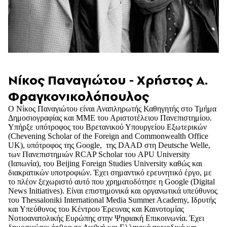
Νίκος Παναγιώτου - Χρήστος Α.
Φραγκονικολόπουλος
Ο Νίκος Παναγιώτου είναι Αναπληρωτής Καθηγητής στο Τμήμα
Δημοσιογραφίας και ΜΜΕ του Αριστοτέλειου Πανεπιστημίου.
Υπήρξε υπότροφος του Βρετανικού Υπουργείου Εξωτερικών
(Chevening Scholar of the Foreign and Commonwealth Office
UK), υπότροφος της Google, της DAAD στη Deutsche Welle,
των Πανεπιστημιών RCAP Scholar του APU University
(Ιαπωνία), του Beijing Foreign Studies University καθώς και
διακρατικών υποτροφιών. Έχει σημαντικό ερευνητικό έργο, με
το πλέον ξεχωριστό αυτό που χρηματοδότησε η Google (Digital
News Initiatives). Είναι επιστημονικά και οργανωτικά υπεύθυνος
του Thessaloniki International Media Summer Academy, Ιδρυτής
και Υπεύθυνος του Κέντρου Έρευνας και Καινοτομίας
Νοτιοανατολικής Ευρώπης στην Ψηφιακή Επικοινωνία. Έχει