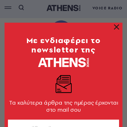
VOICE RADIO
Mε ενδιαφέρει το
newsletter της
Tα καλύτερα άρθρα της ημέρας έρχονται
στο mail σου