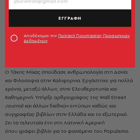
ΕΓΓΡΑΦΗ
Αποδέχομαι την
Πολιτική Προστασίας Προσωπικών
Δεδομένων
Τάκης Μίχας
Ο Τάκης Μίχας σπούδασε Ανθρωπολογία στη Δανία
και Φιλοσοφια στην Καλιφορνια. Εργάστηκε για πολλά
χρόνια, μεταξύ άλλων, στην Ελευθεροτυπία και
Καθημερινή. Υπήρξε αρθρογράφος της Wall Street
Journal και άλλων διεθνών εντύπων καθώς και
συγγραφέας βιβλίων στην Ελλάδα και το εξωτερικό.
Ζει τα τελευταία έτη στη Λατινική Αμερική
όπου γράφει βιβλίο για το φαινόμενο του Populismo.