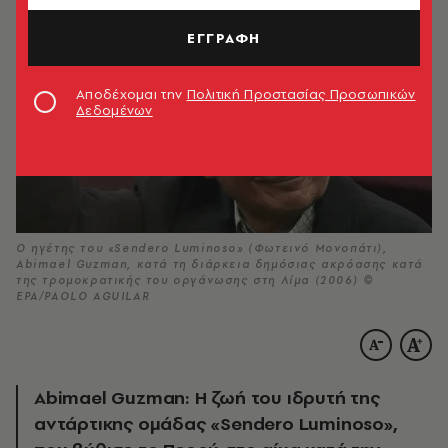
ΕΓΓΡΑΦΗ
Αποδέχομαι την
Πολιτική Προστασίας Προσωπικών
Δεδομένων
Ο ηγέτης του «Sendero Luminoso» (Φωτεινό Μονοπάτι),
Abimael Guzman, κατά τη διάρκεια δημόσιας ακρόασης κατά
της τρομοκρατικής του οργάνωσης στη Λίμα (2006) ©
EPA/PAOLO AGUILAR
Abimael Guzman: Η ζωή του ιδρυτή της
αντάρτικης ομάδας «Sendero Luminoso»,