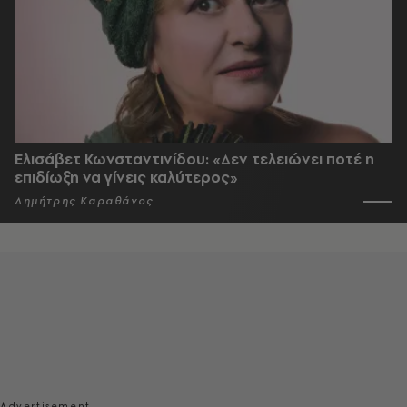
Ελισάβετ Κωνσταντινίδου: «Δεν τελειώνει ποτέ η
επιδίωξη να γίνεις καλύτερος»
Δημήτρης Καραθάνος