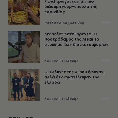
Floyd τρώγοντας την πιο
διάσημη γουρνοπούλα της
Κορινθίας
Νατάσσα Καρυστινού
Λέοπολντ Άσενμπρενερ: Ο
Νοστράδαμος της AI και το
στοίχημα των δισεκατομμυρίων
Λουκάς Βελιδάκης
Οι Έλληνες της ΑΙ που έφυγαν,
αλλά δεν εγκατέλειψαν την
Ελλάδα
Λουκάς Βελιδάκης