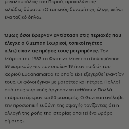
μεγαλουπόλεις του Περού, προκαλώντας
χιλιάδες θύματα. «Ο ταπεινός δυναμίτης», έλεγε, «είναι
ένα ταξικό όπλο».
Όμως όσοι έφερναν αντίσταση στις περιοχές που
έλεγχε ο Guzman (χωρικοί, τοπικοί ηγέτες
κ.λπ.) είχαν τις ημέρες τους μετρημένες.
Τον
Μάρτιο του 1983 το Φωτεινό Μονοπάτι δολοφόνησε
69 χωρικούς -εκ των οποίων 19 ήταν παιδιά- του
χωριού Lucanamarca το οποίο είχε εξεγερθεί εναντίον
τους. Οι φόνοι έγιναν με ματσέτες και πέτρες. Πολλοί
από τους χωρικούς άργησαν να πεθάνουν. Πολλά
πτώματα έφεραν και 50 μαχαιριές. Ο Guzman ανέλαβε
την προσωπική ευθύνη της σφαγής τονίζοντας ότι η
αλλαγή της ροής της ιστορίας απαιτεί ένα «φόρο
αίματος».