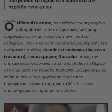
που βύθισε το Περού στο αίμα κατά την
περίοδο 1980-2000.
O
Abimael Guzman
, που πέθανε την περασμένη
εβδομάδα 86 ετών στις φυλακές μάξιμουμ
ασφάλειας στη Λίμα εκτίοντας ποινή ισόβιας
κάθειρξης, ήταν ένας καθαρός ιδεολόγος. Ιδρυτής της
αντάρτικης ομάδας
«Sendero Luminoso» (Φωτεινό
Μονοπάτι)
, ο
«σύντροφος Gonzalo»
, oπως τον
αποκαλούσαν οι συναγωνιστές του, βύθισε το Περού
στο αίμα κατά την περίοδο 1980-2000. Σύμφωνα με τα
επίσημα στοιχεία, η οργάνωση φέρεται να
δολοφόνησε 60 χιλ. άτομα, για τα 30 χιλ. εκ των
οποίων φέρει την προσωπική ευθύνη.