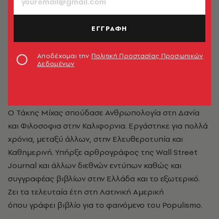
ΕΓΓΡΑΦΗ
Αποδέχομαι την
Πολιτική Προστασίας Προσωπικών
Δεδομένων
Τάκης Μίχας
Ο Τάκης Μίχας σπούδασε Ανθρωπολογία στη Δανία
και Φιλοσοφια στην Καλιφορνια. Εργάστηκε για πολλά
χρόνια, μεταξύ άλλων, στην Ελευθεροτυπία και
Καθημερινή. Υπήρξε αρθρογράφος της Wall Street
Journal και άλλων διεθνών εντύπων καθώς και
συγγραφέας βιβλίων στην Ελλάδα και το εξωτερικό.
Ζει τα τελευταία έτη στη Λατινική Αμερική
όπου γράφει βιβλίο για το φαινόμενο του Populismo.