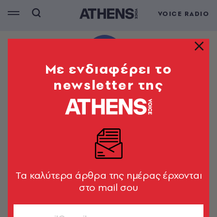
VOICE RADIO
Mε ενδιαφέρει το
newsletter της
Tα καλύτερα άρθρα της ημέρας έρχονται
στο mail σου