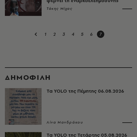
φέρνει τη «ναρκοελεημοσύνη»
Τάκης Μίχας
1
2
3
4
5
6
7
ΔΗΜΟΦΙΛΗ
Τα YOLO της Πέμπτης 06.08.2026
Λίνα Μανδράκου
Τα YOLO της Τετάρτης 05.08.2026