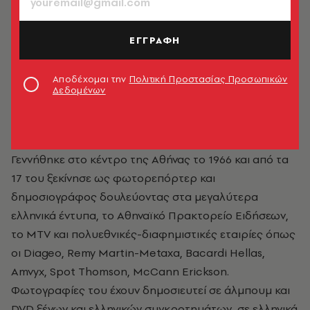
ΕΓΓΡΑΦΗ
Αποδέχομαι την
Πολιτική Προστασίας Προσωπικών
Δεδομένων
Χρήστος Κισατζεκιάν
Γεννήθηκε στο κέντρο της Αθήνας το 1966 και από τα
17 του ξεκίνησε ως φωτορεπόρτερ και
δημοσιογράφος δουλεύοντας στα μεγαλύτερα
ελληνικά έντυπα, το Αθηναϊκό Πρακτορείο Ειδήσεων,
το MTV και πολυεθνικές-διαφημιστικές εταιρίες όπως
οι Diageo, Remy Martin-Metaxa, Bacardi Hellas,
Amvyx, Spot Thomson, McCann Erickson.
Φωτογραφίες του έχουν δημοσιευτεί σε άλμπουμ και
DVD ξένων και ελληνικών συγκροτημάτων, σε ελληνικά