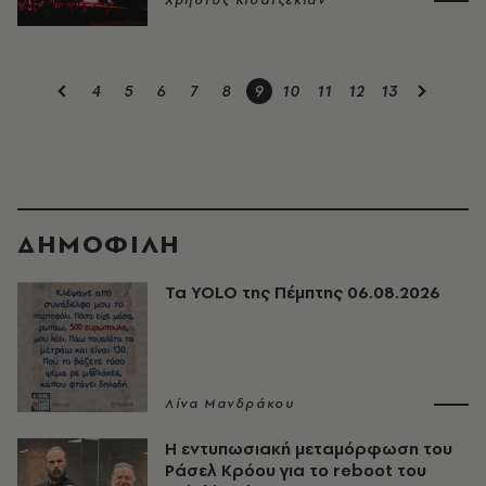
Χρήστος Κισατζεκιάν
4
5
6
7
8
9
10
11
12
13
ΔΗΜΟΦΙΛΗ
Τα YOLO της Πέμπτης 06.08.2026
Λίνα Μανδράκου
Η εντυπωσιακή μεταμόρφωση του
Ράσελ Κρόου για το reboot του