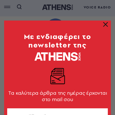
VOICE RADIO
Mε ενδιαφέρει το
newsletter της
Tα καλύτερα άρθρα της ημέρας έρχονται
στο mail σου