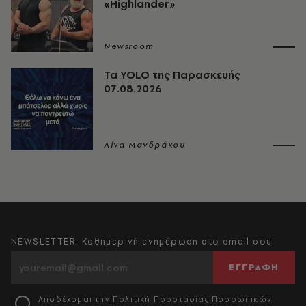
«Highlander»
Newsroom
Τα YOLO της Παρασκευής
07.08.2026
Λίνα Μανδράκου
NEWSLETTER: Καθημερινή ενημέρωση στο email σου
ΕΓΓΡΑΦΗ
Αποδέχομαι την
Πολιτική Προστασίας Προσωπικών