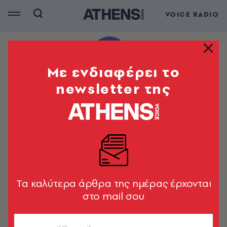
VOICE RADIO
Mε ενδιαφέρει το
newsletter της
Tα καλύτερα άρθρα της ημέρας έρχονται
στο mail σου