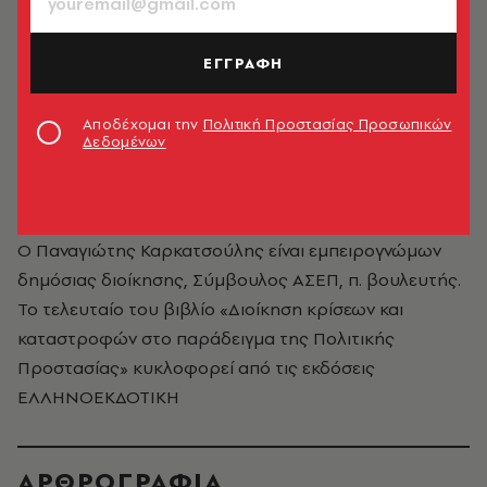
ΕΓΓΡΑΦΗ
Αποδέχομαι την
Πολιτική Προστασίας Προσωπικών
Δεδομένων
Παναγιώτης Καρκατσούλης
Ο Παναγιώτης Καρκατσούλης είναι εμπειρογνώμων
δημόσιας διοίκησης, Σύμβουλος ΑΣΕΠ, π. βουλευτής.
Το τελευταίο του βιβλίο «Διοίκηση κρίσεων και
καταστροφών στο παράδειγμα της Πολιτικής
Προστασίας» κυκλοφορεί από τις εκδόσεις
ΕΛΛΗΝΟΕΚΔΟΤΙΚΗ
ΑΡΘΡΟΓΡΑΦΙΑ