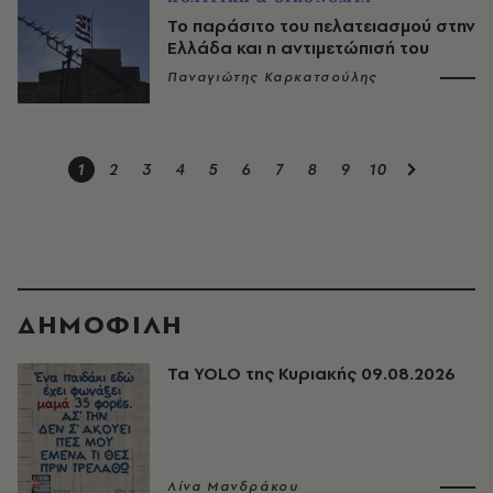
Το παράσιτο του πελατειασμού στην
Ελλάδα και η αντιμετώπισή του
Παναγιώτης Καρκατσούλης
1
2
3
4
5
6
7
8
9
10
ΔΗΜΟΦΙΛΗ
Τα YOLO της Κυριακής 09.08.2026
Λίνα Μανδράκου