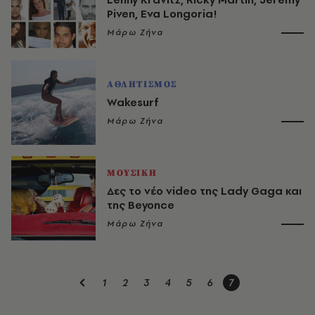
Piven, Eva Longoria!
Μάρω Ζήνα
ΑΘΛΗΤΙΣΜΟΣ
Wakesurf
Μάρω Ζήνα
ΜΟΥΣΙΚΗ
Δες το νέο video της Lady Gaga και
της Beyonce
Μάρω Ζήνα
1
2
3
4
5
6
7