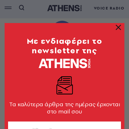
VOICE RADIO
Mε ενδιαφέρει το
newsletter της
Tα καλύτερα άρθρα της ημέρας έρχονται
στο mail σου