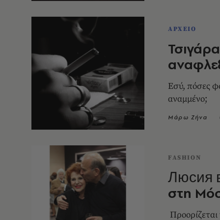
ΑΡΧΕΙΟ
Τσιγάρα
αναφλε
Εσύ, πόσες φο
αναμμένο;
Μάρω Ζήνα
FASHION
Люсия в
στη Μό
Προορίζεται 