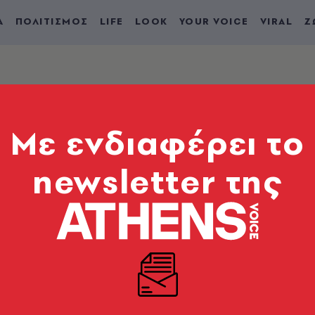
Α
ΠΟΛΙΤΙΣΜΟΣ
LIFE
LOOK
YOUR VOICE
VIRAL
Ζ
Mε ενδιαφέρει το
newsletter της