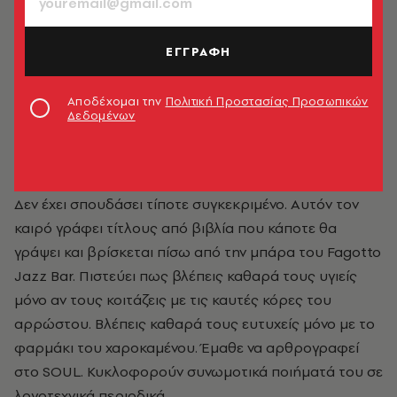
ΕΓΓΡΑΦΗ
Αποδέχομαι την
Πολιτική Προστασίας Προσωπικών
Δεδομένων
Κωνσταντίνος Πλακώνας
Δεν έχει σπουδάσει τίποτε συγκεκριμένο. Αυτόν τον
καιρό γράφει τίτλους από βιβλία που κάποτε θα
γράψει και βρίσκεται πίσω από την μπάρα του Fagotto
Jazz Bar. Πιστεύει πως βλέπεις καθαρά τους υγιείς
μόνο αν τους κοιτάζεις με τις καυτές κόρες του
αρρώστου. Βλέπεις καθαρά τους ευτυχείς μόνο με το
φαρμάκι του χαροκαμένου. Έμαθε να αρθρογραφεί
στο SOUL. Κυκλοφορούν συνωμοτικά ποιήματά του σε
λογοτεχνικά περιοδικά.