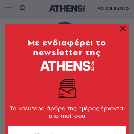
VOICE RADIO
Mε ενδιαφέρει το
newsletter της
Tα καλύτερα άρθρα της ημέρας έρχονται
στο mail σου