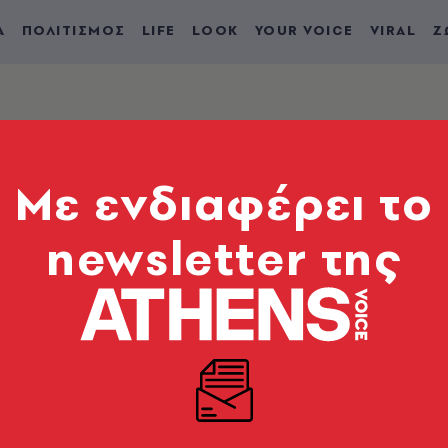
Α
ΠΟΛΙΤΙΣΜΟΣ
LIFE
LOOK
YOUR VOICE
VIRAL
Ζ
Mε ενδιαφέρει το
newsletter της