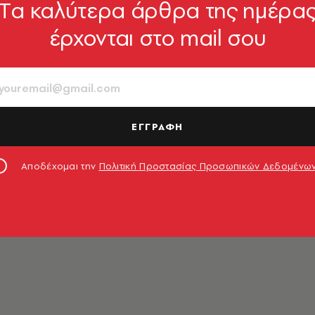
Tα καλύτερα άρθρα της ημέρα
έρχονται στο mail σου
ου
ΕΓΓΡΑΦΗ
Αποδέχομαι την
Πολιτική Προστασίας Προσωπικών Δεδομένω
 στο Πάντειο. Αν κάποτε αποκτήσει ξανά ελεύθερο χρό
νεμά και θα ποτίζει τα γεράνια στο μπαλκόνι.