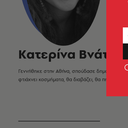
Κατερίνα Βνάτσι
Γεννήθηκε στην Αθήνα, σπούδασε δημοσιογραφία
φτιάχνει κοσμήματα, θα διαβάζει, θα πηγαίνει σι