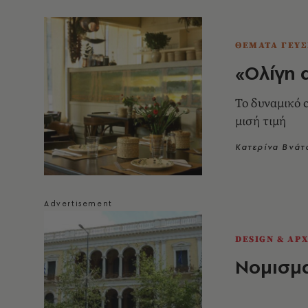
ΘΕΜΑΤΑ ΓΕΥΣ
«Ολίγη 
Το δυναμικό 
μισή τιμή
Κατερίνα Βνάτ
DESIGN & ΑΡ
Νομισμ