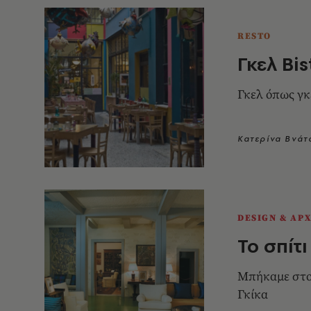
RESTO
Γκελ Bis
Γκελ όπως γ
Κατερίνα Βνάτ
DESIGN & ΑΡ
Το σπίτ
Μπήκαμε στο 
Γκίκα