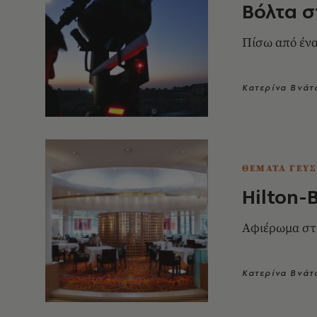
Βόλτα σ
Πίσω από έν
Κατερίνα Βνάτ
ΘΕΜΑΤΑ ΓΕΥΣ
Hilton-
Αφιέρωμα στι
Κατερίνα Βνάτ