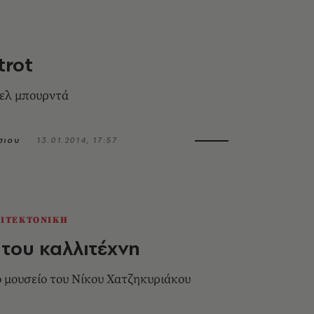
trot
κελ μπουρντά
σιου
13.01.2014, 17:57
ΧΙΤΕΚΤΟΝΙΚΗ
ι του καλλιτέχνη
μουσείο του Νίκου Χατζηκυριάκου