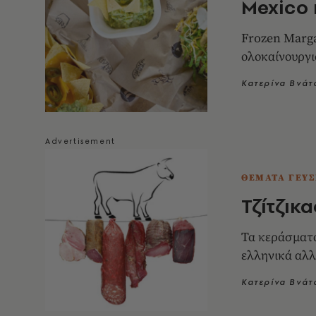
Mexico 
Frozen Marga
ολοκαίνουργ
Κατερίνα Βνάτ
ΘΕΜΑΤΑ ΓΕΥΣ
Τζίτζικ
Τα κεράσματα
ελληνικά αλλ
Κατερίνα Βνάτ