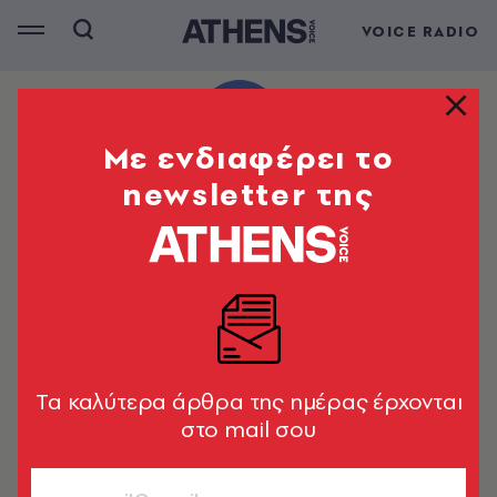
VOICE RADIO
Mε ενδιαφέρει το
newsletter της
Tα καλύτερα άρθρα της ημέρας έρχονται
στο mail σου