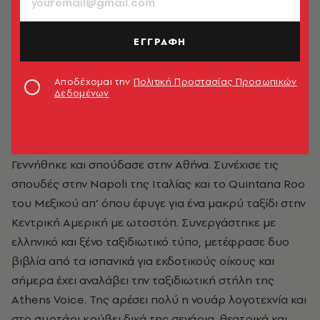
ΕΓΓΡΑΦΗ
Αποδέχομαι την
Πολιτική Προστασίας Προσωπικών
Δεδομένων
Καλλιστώ Γούναρη
Γεννήθηκε και σπούδασε στην Αθήνα. Συνέχισε τις
σπουδές στην Napoli της Ιταλίας και το Quintana Roo
του Μεξικού απ’ όπου έφυγε για ένα μακρύ ταξίδι στην
Κεντρική Αμερική με ωτοστόπ. Συνεργάστηκε με
ελληνικό και ξένο ταξιδιωτικό τύπο, μετέφρασε δυο
βιβλία από τα ισπανικά για εκδοτικούς οίκους και
σήμερα έχει αναλάβει την ταξιδιωτική στήλη της
Athens Voice. Της αρέσει πολύ η νουάρ λογοτεχνία και
στο συρτάρι κρύβει δικά της σενάρια, θεατρικά και