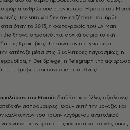
ατομμύρια ανθρώπους στον κόσμο. H ματιά του Marc
λικρινής. Την επιτυχία δεν την επιζήτησε. Του ήρθε
ητα όταν το 2013, η φωτογραφία του «A Man
n the Snow» δημοσιεύτηκε αρχικά σε μια τοπική
ίδα της Κρακοβίας. Το κοινό την απογείωσε, η
 την κατέταξε μέσα στις 5 καλύτερες παγκοσμίως, η
Reppublica, η Der Spiegel, η Telegraph της αφιέρωσ
πό τότε βραβεύεται συνεχώς σε διεθνείς
οφυλάκιο» του Marcin
διαθέτει και άλλες αξιόλογες
τεξοχήν ασπρόμαυρες, έχουν αυτή την μοναξιά και
ν καλλιτεχνών του πρώην λεγόμενου ανατολικού
 να κινούνται ανάμεσα στις κλασικό και το νέο, όπως