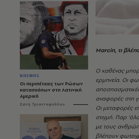
Marcin, τι βλέ
Ο καθένας μπορε
ΚΟΣΜΟΣ
ερμηνεία. Οι φω
Οι περιπέτειες των Ρώσων
αποσπασματικές
κατασκόπων στη Λατινική
Αμερική
αναφορές στη γε
Σώτη Τριανταφύλλου
Οι μεταφορές εί
στιγμή. Παρ 'όλ
με τους ανθρώπο
βλέπουν φωτογρα