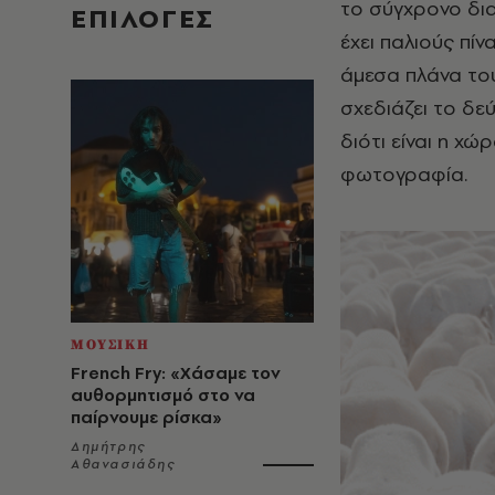
το σύγχρονο δι
EΠΙΛΟΓΈΣ
έχει παλιούς πίν
άμεσα πλάνα του
σχεδιάζει το δεύ
διότι είναι η χώ
φωτογραφία.
ΜΟΥΣΙΚΗ
French Fry: «Χάσαμε τον
αυθορμητισμό στο να
παίρνουμε ρίσκα»
Δημήτρης
Αθανασιάδης