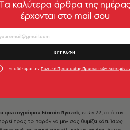
Tα καλύτερα άρθρα της ημέρα
έρχονται στο mail σου
ΕΓΓΡΑΦΗ
Αποδέχομαι την
Πολιτική Προστασίας Προσωπικών Δεδομένω
ου φωτογράφου Marcin Ryczek,
ετών 33, από την
ορεί προς το παρόν να μην σας θυμίζει κάτι. Ίσως
 διακριτικό και σεμνό προφίλ. Ακόμα και έτσι όμως,