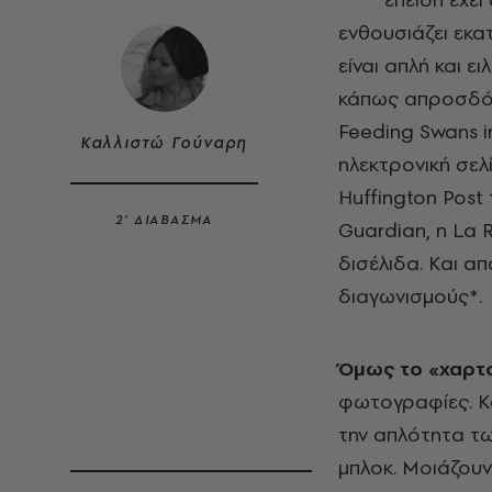
ενθουσιάζει εκ
είναι απλή και ει
κάπως απροσδόκ
Feeding Swans i
Καλλιστώ Γούναρη
ηλεκτρονική σελ
Huffington Post
2’ ΔΙΑΒΑΣΜΑ
Guardian, η La 
δισέλιδα. Και α
διαγωνισμούς*.
Όμως το «χαρτ
φωτογραφίες. Κα
την απλότητα τω
μπλοκ. Μοιάζουν