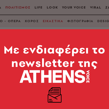
Α
ΠΟΛΙΤΙΣΜΟΣ
LIFE
LOOK
YOUR VOICE
VIRAL
Ζ
Ο - ΟΠΕΡΑ
ΧΟΡΟΣ
ΕΙΚΑΣΤΙΚΑ
ΦΩΤΟΓΡΑΦΙΑ
DESI
Mε ενδιαφέρει το
newsletter της
όχθες του ποταμού Βι
ιλάει στην A.V.