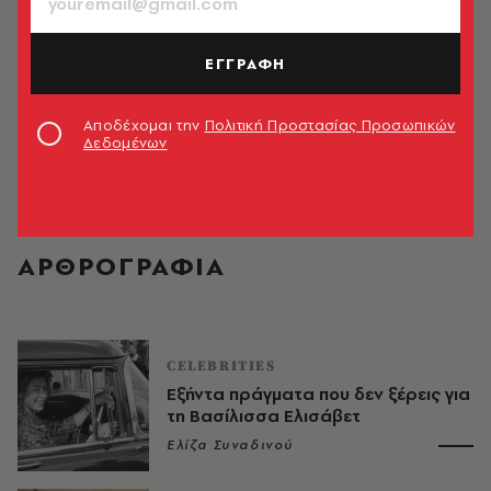
ΕΓΓΡΑΦΗ
Αποδέχομαι την
Πολιτική Προστασίας Προσωπικών
Δεδομένων
Ελίζα Συναδινού
ΑΡΘΡΟΓΡΑΦΙΑ
CELEBRITIES
Εξήντα πράγματα που δεν ξέρεις για
τη Βασίλισσα Ελισάβετ
Ελίζα Συναδινού