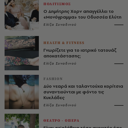
ΠΟΛΙΤΙΣΜΟΣ
Ο Δημήτρης Χορν απαγγέλλει το
«Μονόγραμμα» του Οδυσσέα Ελύτη
Ελίζα Συναδινού
HEALTH & FITNESS
Γνωρίζετε για το ιατρικό τατουάζ
αποκατάστασης;
Ελίζα Συναδινού
FASHION
Δύο νεαρά και ταλαντούχα κορίτσια
συναντιούνται με φόντο τις
Κυκλάδες
Ελίζα Συναδινού
ΘΕΑΤΡΟ - ΟΠΕΡΑ
Είναι στ’αλήθεια τόσο ανοιχτός όσο