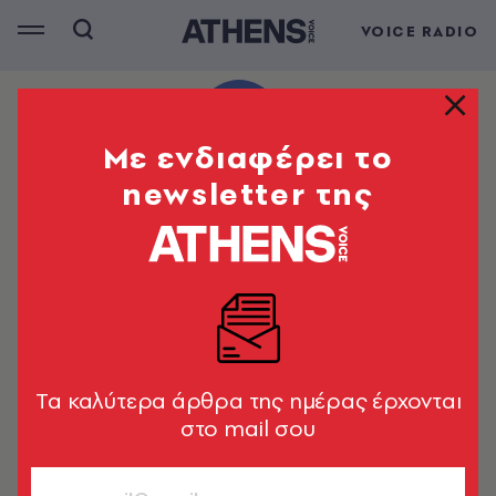
VOICE RADIO
Mε ενδιαφέρει το
newsletter της
Tα καλύτερα άρθρα της ημέρας έρχονται
στο mail σου