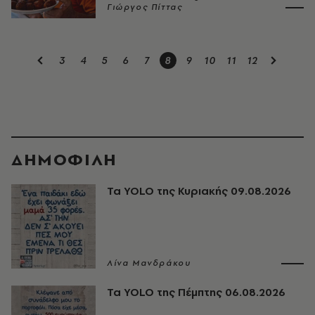
Γιώργος Πίττας
3
4
5
6
7
8
9
10
11
12
ΔΗΜΟΦΙΛΗ
Τα YOLO της Κυριακής 09.08.2026
Λίνα Μανδράκου
Τα YOLO της Πέμπτης 06.08.2026