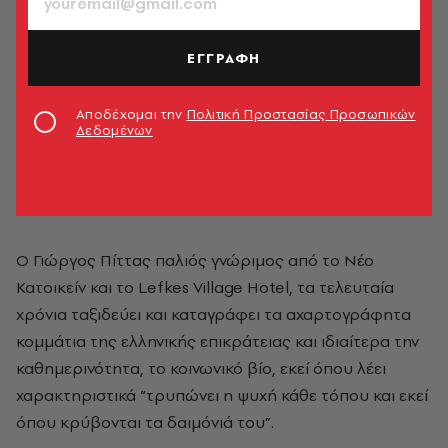
ΕΓΓΡΑΦΗ
Αποδέχομαι την
Πολιτική Προστασίας Προσωπικών
Δεδομένων
Greek Gastronomy Guide /
Γιώργος Πίττας
Ο Γιώργος Πίττας παλιός γνώριμος από το Νέο
Κατοικείν και το Lefkes Village Hotel, τα τελευταία
χρόνια ταξιδεύει και καταγράφει τα αχαρτογράφητα
κομμάτια της ελληνικής επικράτειας και ιδιαίτερα την
καθημερινότητα, το κοινωνικό βίο, εκεί όπου λέει
χαρακτηριστικά “τρυπώνει η ψυχή κάθε τόπου και εκεί
όπου κρύβονται τα δαιμόνιά του”.