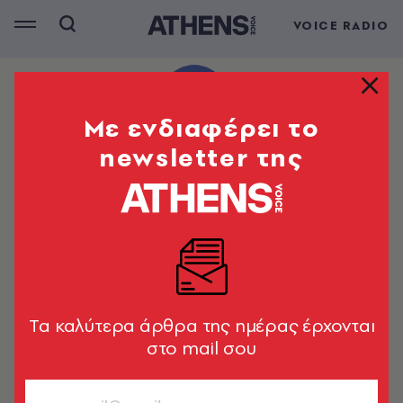
VOICE RADIO
Mε ενδιαφέρει το
newsletter της
Tα καλύτερα άρθρα της ημέρας έρχονται
στο mail σου