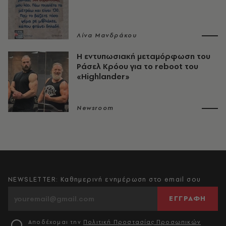
Λίνα Μανδράκου
Η εντυπωσιακή μεταμόρφωση του
Ράσελ Κρόου για το reboot του
«Highlander»
Newsroom
NEWSLETTER: Καθημερινή ενημέρωση στο email σου
ΕΓΓΡΑΦΗ
Αποδέχομαι την
Πολιτική Προστασίας Προσωπικών