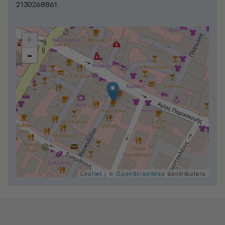
2130268861
+
-
Leaflet
| ©
OpenStreetMap
contributors