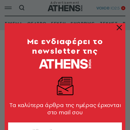
ΣΙΝΕΜΑ
ΘΕΑΤΡΟ
ΓΕΥΣΗ
SHOPPING
ΤΕΧΝΕΣ
ΒΙ
Mε ενδιαφέρει το
newsletter της
ΧΑΛΑΝΔΡΙ
Avant Garde
Tα καλύτερα άρθρα της ημέρας έρχονται
στο mail σου