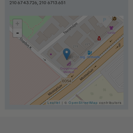
210 6743.726, 210 6713.651
+
-
Leaflet
| ©
OpenStreetMap
contributors