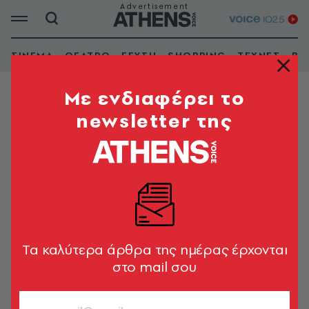
ΣΙΝΕΜΑ
ΘΕΑΤΡΟ
ΓΕΥΣΗ
SHOPPING
ΤΕΧΝΕΣ
ΒΙ
Mε ενδιαφέρει το
newsletter της
Ν. ΨΥΧΙΚΟ
Μαρχόνα
Tα καλύτερα άρθρα της ημέρας έρχονται
στο mail σου