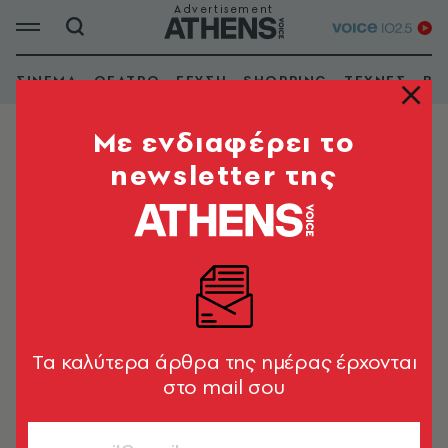
ΣΙΝΕΜΑ
ΘΕΑΤΡΟ
ΓΕΥΣΗ
SHOPPING
ΤΕΧΝΕΣ
ΒΙ
Mε ενδιαφέρει το
newsletter της
ΚΟΡΥΔΑΛΛΟΣ
Αίγλη Plus
Tα καλύτερα άρθρα της ημέρας έρχονται
στο mail σου