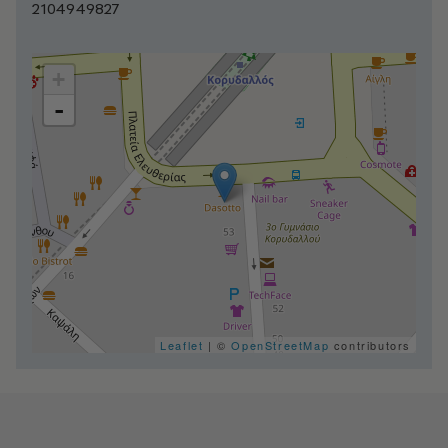
2104949827
+
-
Leaflet
| ©
OpenStreetMap
contributors