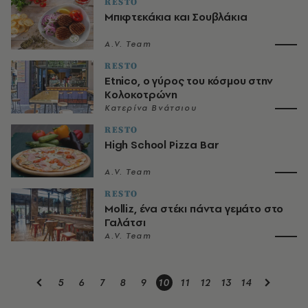
RESTO
Μπιφτεκάκια και Σουβλάκια
A.V. Team
RESTO
Etnico, ο γύρος του κόσμου στην
Κολοκοτρώνη
Κατερίνα Βνάτσιου
RESTO
High School Pizza Bar
A.V. Team
RESTO
Molliz, ένα στέκι πάντα γεμάτο στο
Γαλάτσι
A.V. Team
5
6
7
8
9
10
11
12
13
14