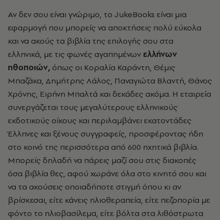
Αν δεν σου είναι γνώριμο, το JukeBooks είναι μια
εφαρμογή που μπορείς να αποκτήσεις πολύ εύκολα
και να ακούς τα βιβλία της επιλογής σου στα
ελληνικά, με τις φωνές αγαπημένων
ελλήνων
ηθοποιών,
όπως οι Κοραλία Καράντη, Θέμις
Μπαζάκα, Δημήτρης Λάλος, Παναγιώτα Βλαντή, Θάνος
Χρόνης, Ειρήνη Μπαλτά και δεκάδες ακόμα.
Η εταιρεία
συνεργάζεται τους μεγαλύτερους ελληνικούς
εκδοτικούς οίκους και περιλαμβάνει εκατοντάδες
Έλληνες και ξένους συγγραφείς, προσφέροντας ήδη
στο κοινό της περισσότερα από 600 ηχητικά βιβλία.
Μπορείς δηλαδή να πάρεις μαζί σου στις διακοπές
όσα βιβλία θες, αφού χωράνε όλα στο κινητό σου και
να τα ακούσεις οποιαδήποτε στιγμή όπου κι αν
βρίσκεσαι, είτε κάνεις ηλιοθεραπεία, είτε πεζοπορία με
φόντο το ηλιοβασίλεμα, είτε βόλτα στα λιθόστρωτα