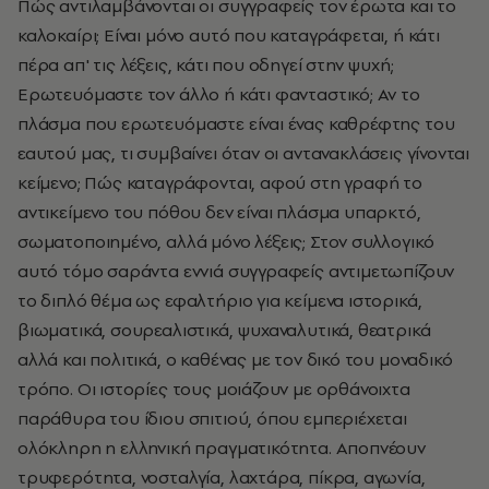
Πώς αντιλαμβάνονται οι συγγραφείς τον έρωτα και το
καλοκαίρι; Είναι μόνο αυτό που καταγράφεται, ή κάτι
πέρα απ' τις λέξεις, κάτι που οδηγεί στην ψυχή;
Ερωτευόμαστε τον άλλο ή κάτι φανταστικό; Αν το
πλάσμα που ερωτευόμαστε είναι ένας καθρέφτης του
εαυτού μας, τι συμβαίνει όταν οι αντανακλάσεις γίνονται
κείμενο; Πώς καταγράφονται, αφού στη γραφή το
αντικείμενο του πόθου δεν είναι πλάσμα υπαρκτό,
σωματοποιημένο, αλλά μόνο λέξεις; Στον συλλογικό
αυτό τόμο σαράντα εννιά συγγραφείς αντιμετωπίζουν
το διπλό θέμα ως εφαλτήριο για κείμενα ιστορικά,
βιωματικά, σουρεαλιστικά, ψυχαναλυτικά, θεατρικά
αλλά και πολιτικά, ο καθένας με τον δικό του μοναδικό
τρόπο. Οι ιστορίες τους μοιάζουν με ορθάνοιχτα
παράθυρα του ίδιου σπιτιού, όπου εμπεριέχεται
ολόκληρη η ελληνική πραγματικότητα. Αποπνέουν
τρυφερότητα, νοσταλγία, λαχτάρα, πίκρα, αγωνία,