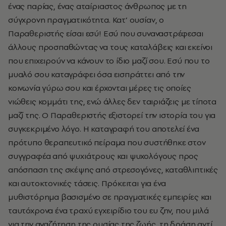
ένας παρίας, ένας αταίριαστος άνθρωπος με τη
σύγχρονη πραγματικότητα. Κατ’ ουσίαν, ο
Παραθεριστής είσαι εσύ! Εσύ που συναναστρέφεσαι
άλλους προσπαθώντας να τους καταλάβεις και εκείνοι
που επιχειρούν να κάνουν το ίδιο μαζί σου. Εσύ που το
μυαλό σου καταγράφει όσα εισπράττει από την
κοινωνία γύρω σου και έρχονται μέρες τις οποίες
νιώθεις κομμάτι της, ενώ άλλες δεν ταιριάζεις με τίποτα
μαζί της. Ο Παραθεριστής εξιστορεί την ιστορία του για
συγκεκριμένο λόγο. Η καταγραφή του αποτελεί ένα
πρότυπο θεραπευτικό πείραμα που συστήθηκε στον
συγγραφέα από ψυχιάτρους και ψυχολόγους προς
απόσπαση της σκέψης από στρεσογόνες, καταθλιπτικές
και αυτοκτονικές τάσεις. Πρόκειται για ένα
μυθιστόρημα βασισμένο σε πραγματικές εμπειρίες και
ταυτόχρονα ένα τραχύ εγχειρίδιο του ευ ζην, που μιλά
για την αναζήτηση της ουσίας της ζωής, τη δράση αντί