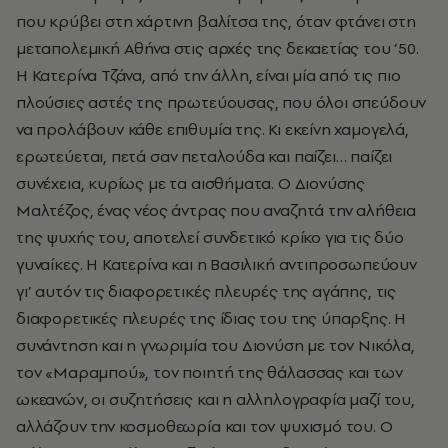
που κρύβει στη χάρτινη βαλίτσα της, όταν φτάνει στη
μεταπολεμική Αθήνα στις αρχές της δεκαετίας του ’50.
Η Κατερίνα Τζάνα, από την άλλη, είναι μία από τις πιο
πλούσιες αστές της πρωτεύουσας, που όλοι σπεύδουν
να προλάβουν κάθε επιθυμία της. Κι εκείνη χαμογελά,
ερωτεύεται, πετά σαν πεταλούδα και παίζει… παίζει
συνέχεια, κυρίως με τα αισθήματα. Ο Διονύσης
Μαλτέζος, ένας νέος άντρας που αναζητά την αλήθεια
της ψυχής του, αποτελεί συνδετικό κρίκο για τις δύο
γυναίκες. Η Κατερίνα και η Βασιλική αντιπροσωπεύουν
γι’ αυτόν τις διαφορετικές πλευρές της αγάπης, τις
διαφορετικές πλευρές της ίδιας του της ύπαρξης. Η
συνάντηση και η γνωριμία του Διονύση με τον Νικόλα,
τον «Μαραμπού», τον ποιητή της θάλασσας και των
ωκεανών, οι συζητήσεις και η αλληλογραφία μαζί του,
αλλάζουν την κοσμοθεωρία και τον ψυχισμό του. Ο