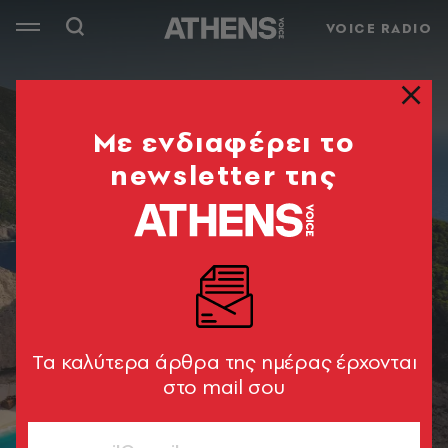
VOICE RADIO
Mε ενδιαφέρει το
newsletter της
Tα καλύτερα άρθρα της ημέρας έρχονται
στο mail σου
Ναυάγιο, Ζάκυνθος © Unsplash/ Marijn Van Der Marel