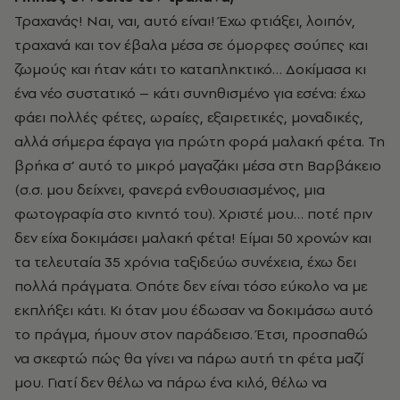
Τραχανάς! Ναι, ναι, αυτό είναι! Έχω φτιάξει, λοιπόν,
τραχανά και τον έβαλα μέσα σε όμορφες σούπες και
ζωμούς και ήταν κάτι το καταπληκτικό… Δοκίμασα κι
ένα νέο συστατικό – κάτι συνηθισμένο για εσένα: έχω
φάει πολλές φέτες, ωραίες, εξαιρετικές, μοναδικές,
αλλά σήμερα έφαγα για πρώτη φορά μαλακή φέτα. Τη
βρήκα σ’ αυτό το μικρό μαγαζάκι μέσα στη Βαρβάκειο
(σ.σ. μου δείχνει, φανερά ενθουσιασμένος, μια
φωτογραφία στο κινητό του). Χριστέ μου… ποτέ πριν
δεν είχα δοκιμάσει μαλακή φέτα! Είμαι 50 χρονών και
τα τελευταία 35 χρόνια ταξιδεύω συνέχεια, έχω δει
πολλά πράγματα. Οπότε δεν είναι τόσο εύκολο να με
εκπλήξει κάτι. Κι όταν μου έδωσαν να δοκιμάσω αυτό
το πράγμα, ήμουν στον παράδεισο. Έτσι, προσπαθώ
να σκεφτώ πώς θα γίνει να πάρω αυτή τη φέτα μαζί
μου. Γιατί δεν θέλω να πάρω ένα κιλό, θέλω να