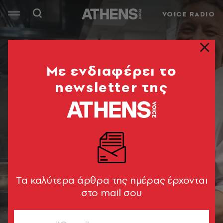
VOICE RADIO
Mε ενδιαφέρει το
newsletter της
Tα καλύτερα άρθρα της ημέρας έρχονται
στο mail σου