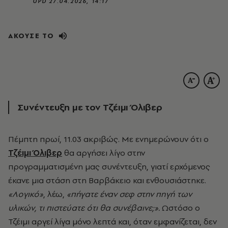
UPD
27.04.2026, 14:17
ΑΚΟΥΣΕ ΤΟ
Συνέντευξη με τον
Τζέιμι Όλιβερ
Πέμπτη πρωί, 11.03 ακριβώς. Με ενημερώνουν ότι ο
Τζέιμι Όλιβερ
θα αργήσει λίγο στην
προγραμματισμένη μας συνέντευξη, γιατί ερχόμενος
έκανε μια στάση στη Βαρβάκειο και ενθουσιάστηκε.
«Λογικό»
, λέω,
«πήγατε έναν σεφ στην πηγή των
υλικών, τι πιστεύατε ότι θα συνέβαινε;».
Ωστόσο ο
Τζέιμι αργεί λίγα μόνο λεπτά και, όταν εμφανίζεται, δεν