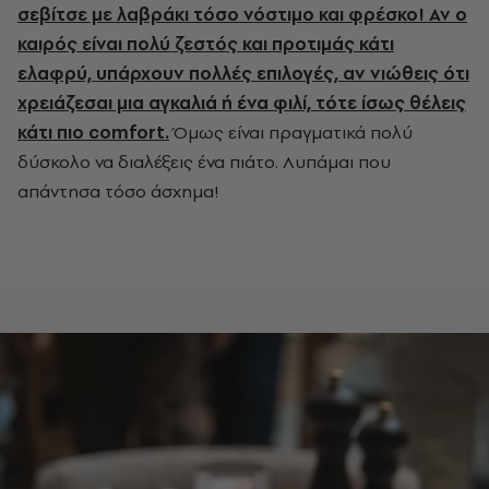
σεβίτσε με λαβράκι τόσο νόστιμο και φρέσκο! Αν ο
καιρός είναι πολύ ζεστός και προτιμάς κάτι
ελαφρύ, υπάρχουν πολλές επιλογές, αν νιώθεις ότι
χρειάζεσαι μια αγκαλιά ή ένα φιλί, τότε ίσως θέλεις
κάτι πιο comfort.
Όμως είναι πραγματικά πολύ
δύσκολο να διαλέξεις ένα πιάτο. Λυπάμαι που
απάντησα τόσο άσχημα!