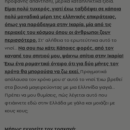
προφανής απάντηση), μερικά καταπληκτικά ξίδια.
Είμαι πολύ τυχερός, γιατί έχω ταξιδέψει σε κάποια
πολύ μοναδικά μέρη της ελληνικής επικράτειας,
όπως για παράδειγμα στην Ικαρία, μία από τις
περιοχές του κόσμου όπου οι άνθρωποι ζουν
περισσότερο.
Στ’ αλήθεια το ερωτεύτηκα αυτό το
νησί…
Να σου πω κάτι; Κάποιες φορές, από τον
καναπέ του σπιτιού μου, ψάχνω σπίτια στην Ικαρία!
Έχω ένα ρομαντικό όνειρο ότι για δύο μήνες τον
χρόνο θα μπορούσα να ζω εκεί.
Πραγματικά
απόλαυσα τον χρόνο μου σ’ αυτό το νησί. Έχω βρεθεί
στα βουνά μαγειρεύοντας με μια Ελληνίδα γιαγιά…
Πρέπει να μου θυμίσεις, πώς λέγεται αυτό που
φτιάχνετε εδώ στην Ελλάδα με γάλα και μοιάζει με
κους κους;
Μήπως εννοείτε τον τραχανά;