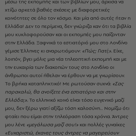
μέσω της εκπομπής και των βιβλίων μου, άρχισα να
χτίζω αρκετά βαθιές σχέσεις με διαφορετικές
κοινότητες σε όλο τον κόσμο. Και μία από αυτές ήταν η
Ελλάδα! Δεν το περίμενα, δεν γνώριζα καν ότι τα βιβλία
μου κυκλοφορούσαν και οι εκπομπές μου παίζονταν
στην Ελλάδα. Ξαφνικά το εστιατόριό μου στο Λονδίνο
γέμισε Έλληνες κι αναρωτιόμουν:
«Πώς; Γιατί;».
Είχε,
λοιπόν, βγει μόλις μια νέα τηλεοπτική εκπομπή και με
την ευκαιρία των διακοπών τους στο Λονδίνο οι
άνθρωποι αυτοί ήθελαν να έρθουν να με γνωρίσουν.
Το βρήκα καταπληκτικό! Με ρωτούσαν συχνά:
«Σας
παρακαλώ, θα ανοίξετε ένα εστιατόριο και στην
Ελλάδα;».
Το ελληνικό κοινό είναι τόσο ευγενικό μαζί
μου, δεν ξέρω γιατί αξίζω τόση καλοσύνη... Νομίζω ότι
φταίει που είμαι στην τηλεόραση τόσα χρόνια. Άντρες
μου λένε
«μεγάλωσα μαζί σου!»
και πολλές γυναίκες
«Ευχαριστώ, έκανες τους άντρες να μαγειρεύουν