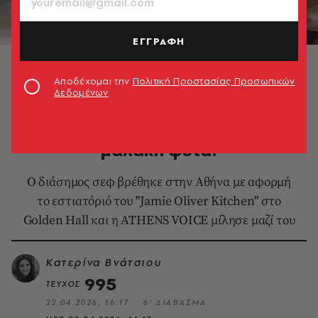
ΕΓΓΡΑΦΗ
Αποδέχομαι την
Πολιτική Προστασίας Προσωπικών
Δεδομένων
ΘΕΜΑΤΑ ΓΕΥΣΗΣ
O Τζέιμι Όλιβερ τρελαίνεται για
μαλακή φέτα!
Ο διάσημος σεφ βρέθηκε στην Αθήνα με αφορμή
το εστιατόριό του "Jamie Oliver Kitchen" στο
Golden Hall και η ATHENS VOICE μίλησε μαζί του
Κατερίνα Βνάτσιου
995
ΤΕΥΧΟΣ
22.04.2026, 16:17
6’ ΔΙΑΒΑΣΜΑ