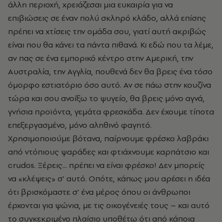
άλλη περιοχή, χρειάζεσαι μια ευκαιρία για να
επιβιώσεις σε έναν πολύ σκληρό κλάδο, αλλά επίσης
πρέπει να χτίσεις την ομάδα σου, γιατί αυτή ακριβώς
είναι που θα κάνει τα πάντα πιθανά. Κι εδώ που τα λέμε,
αν πας σε ένα εμπορικό κέντρο στην Αμερική, την
Αυστραλία, την Αγγλία, πουθενά δεν θα βρεις ένα τόσο
όμορφο εστιατόριο όσο αυτό. Αν σε πάω στην κουζίνα
τώρα και σου ανοίξω το ψυγείο, θα βρεις μόνο αγνά,
γνήσια προϊόντα, γεμάτα φρεσκάδα. Δεν έχουμε τίποτα
επεξεργασμένο, μόνο αληθινό φαγητό.
Χρησιμοποιούμε βότανα, παίρνουμε φρέσκο λαβράκι
από ντόπιους ψαράδες και φτιάχνουμε καρπάτσιο και
crudos. Ξέρεις... πρέπει να είναι φρέσκο! Δεν μπορείς
να «κλέψεις» σ’ αυτό. Οπότε, κάπως μου αρέσει η ιδέα
ότι βρισκόμαστε σ’ ένα μέρος όπου οι άνθρωποι
έρχονται για ψώνια, με τις οικογένειές τους – και αυτό
το συγκεκριμένο πλαίσιο υποθέτω ότι από κάποια