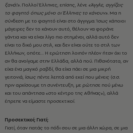
ξανά!».
Πολλοί Έλληνες, επίσης, λένε
«Άγγλε, αγγίζεις
το φαγητό όπως μόνο οι Έλληνες το κάνουν».
Μα η
σύνδεση με το φαγητό είναι στο άγγιγμα. Ίσως κάποιοι
μάγειρες δεν το κάνουν αυτό, θέλουν να φοράνε
γάντια και να είναι λίγο πιο στημένοι, αλλά αυτό δεν
είναι το δικό μου στιλ, και δεν είναι ούτε το στιλ των
Ελλήνων, οπότε… Η ερώτηση λοιπόν πλέον ήταν όχι το
αν θα ανοίγαμε στην Ελλάδα, αλλά πού. Πιθανότατα, αν
είχα ένα μαγικό ραβδί, θα είχα πάει σε μια μικρή
γειτονιά, ίσως πέντε λεπτά από εκεί που μένεις (σ.σ.
πριν αρχίσουμε τη συνέντευξη, με ρώτησε πού μένω
και του απάντησα «στο κέντρο της Αθήνας»), αλλά
έπρεπε να είμαστε προσεκτικοί.
Προσεκτικοί; Γιατί;
Γιατί, όταν πατάς το πόδι σου σε μια άλλη χώρα, σε μια