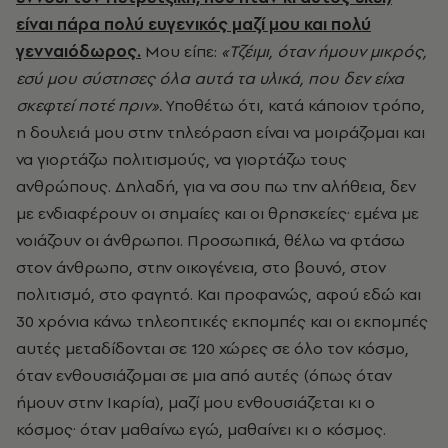
είναι πάρα πολύ ευγενικός μαζί μου και πολύ
γενναιόδωρος.
Μου είπε:
«Τζέιμι, όταν ήμουν μικρός,
εσύ μου σύστησες όλα αυτά τα υλικά, που δεν είχα
σκεφτεί ποτέ πριν».
Υποθέτω ότι, κατά κάποιον τρόπο,
η δουλειά μου στην τηλεόραση είναι να μοιράζομαι και
να γιορτάζω πολιτισμούς, να γιορτάζω τους
ανθρώπους. Δηλαδή, για να σου πω την αλήθεια, δεν
με ενδιαφέρουν οι σημαίες και οι θρησκείες· εμένα με
νοιάζουν οι άνθρωποι. Προσωπικά, θέλω να φτάσω
στον άνθρωπο, στην οικογένεια, στο βουνό, στον
πολιτισμό, στο φαγητό. Και προφανώς, αφού εδώ και
30 χρόνια κάνω τηλεοπτικές εκπομπές και οι εκπομπές
αυτές μεταδίδονται σε 120 χώρες σε όλο τον κόσμο,
όταν ενθουσιάζομαι σε μια από αυτές (όπως όταν
ήμουν στην Ικαρία), μαζί μου ενθουσιάζεται κι ο
κόσμος· όταν μαθαίνω εγώ, μαθαίνει κι ο κόσμος.