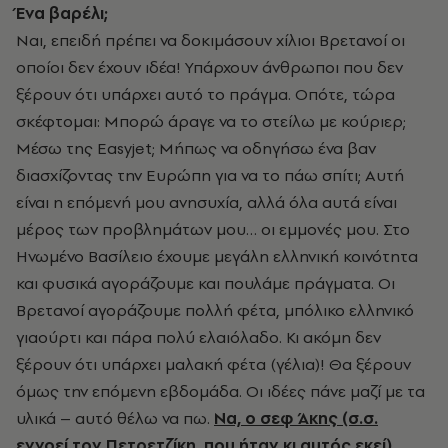
Ένα βαρέλι;
Ναι, επειδή πρέπει να δοκιμάσουν χίλιοι Βρετανοί οι
οποίοι δεν έχουν ιδέα! Υπάρχουν άνθρωποι που δεν
ξέρουν ότι υπάρχει αυτό το πράγμα. Οπότε, τώρα
σκέφτομαι: Μπορώ άραγε να το στείλω με κούριερ;
Μέσω της Easyjet; Μήπως να οδηγήσω ένα βαν
διασχίζοντας την Ευρώπη για να το πάω σπίτι; Αυτή
είναι η επόμενή μου ανησυχία, αλλά όλα αυτά είναι
μέρος των προβλημάτων μου… οι εμμονές μου. Στο
Ηνωμένο Βασίλειο έχουμε μεγάλη ελληνική κοινότητα
και φυσικά αγοράζουμε και πουλάμε πράγματα. Οι
Βρετανοί αγοράζουμε πολλή φέτα, μπόλικο ελληνικό
γιαούρτι και πάρα πολύ ελαιόλαδο. Κι ακόμη δεν
ξέρουν ότι υπάρχει μαλακή φέτα (γέλια)! Θα ξέρουν
όμως την επόμενη εβδομάδα. Οι ιδέες πάνε μαζί με τα
υλικά – αυτό θέλω να πω.
Να, ο σεφ Άκης (σ.σ.
εννοεί τον Πετρετζίκη, που ήταν κι αυτός εκεί)