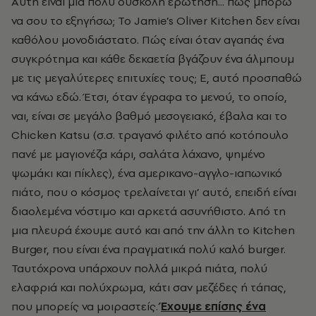
Αυτή είναι μια πολύ δύσκολη ερώτηση... πώς μπορώ
να σου το εξηγήσω; Το Jamie’s Oliver Kitchen δεν είναι
καθόλου μονοδιάστατο. Πώς είναι όταν αγαπάς ένα
συγκρότημα και κάθε δεκαετία βγάζουν ένα άλμπουμ
με τις μεγαλύτερες επιτυχίες τους; Ε, αυτό προσπαθώ
να κάνω εδώ. Έτσι, όταν έγραφα το μενού, το οποίο,
ναι, είναι σε μεγάλο βαθμό μεσογειακό, έβαλα και το
Chicken Katsu (σ.σ. τραγανό φιλέτο από κοτόπουλο
πανέ με μαγιονέζα κάρι, σαλάτα λάχανο, ψημένο
ψωμάκι και πίκλες), ένα αμερικανο-αγγλο-ιαπωνικό
πιάτο, που ο κόσμος τρελαίνεται γι’ αυτό, επειδή είναι
διαολεμένα νόστιμο και αρκετά ασυνήθιστο. Από τη
μια πλευρά έχουμε αυτό και από την άλλη το Kitchen
Burger, που είναι ένα πραγματικά πολύ καλό burger.
Ταυτόχρονα υπάρχουν πολλά μικρά πιάτα, πολύ
ελαφριά και πολύχρωμα, κάτι σαν μεζέδες ή τάπας,
που μπορείς να μοιραστείς.
Έχουμε επίσης ένα