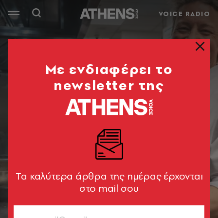
VOICE RADIO
Mε ενδιαφέρει το
newsletter της
Tα καλύτερα άρθρα της ημέρας έρχονται
στο mail σου