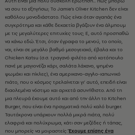
Αυτή είναι μια πολύ δύσκολη ερώτηση... πώς μπορώ
να σου το εξηγήσω; Το Jamie’s Oliver Kitchen δεν είναι
καθόλου μονοδιάστατο. Πώς είναι όταν αγαπάς ένα
συγκρότημα και κάθε δεκαετία βγάζουν ένα άλμπουμ
με τις μεγαλύτερες επιτυχίες τους; Ε, αυτό προσπαθώ
να κάνω εδώ. Έτσι, όταν έγραφα το μενού, το οποίο,
ναι, είναι σε μεγάλο βαθμό μεσογειακό, έβαλα και το
Chicken Katsu (σ.σ. τραγανό φιλέτο από κοτόπουλο
πανέ με μαγιονέζα κάρι, σαλάτα λάχανο, ψημένο
ψωμάκι και πίκλες), ένα αμερικανο-αγγλο-ιαπωνικό
πιάτο, που ο κόσμος τρελαίνεται γι’ αυτό, επειδή είναι
διαολεμένα νόστιμο και αρκετά ασυνήθιστο. Από τη
μια πλευρά έχουμε αυτό και από την άλλη το Kitchen
Burger, που είναι ένα πραγματικά πολύ καλό burger.
Ταυτόχρονα υπάρχουν πολλά μικρά πιάτα, πολύ
ελαφριά και πολύχρωμα, κάτι σαν μεζέδες ή τάπας,
που μπορείς να μοιραστείς.
Έχουμε επίσης ένα