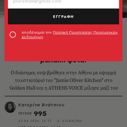
ΕΓΓΡΑΦΗ
Αποδέχομαι την
Πολιτική Προστασίας Προσωπικών
Δεδομένων
ΘΕΜΑΤΑ ΓΕΥΣΗΣ
O Τζέιμι Όλιβερ τρελαίνεται για
μαλακή φέτα!
Ο διάσημος σεφ βρέθηκε στην Αθήνα με αφορμή
το εστιατόριό του "Jamie Oliver Kitchen" στο
Golden Hall και η ATHENS VOICE μίλησε μαζί του
Κατερίνα Βνάτσιου
995
ΤΕΥΧΟΣ
22.04.2026, 16:17
6’ ΔΙΑΒΑΣΜΑ