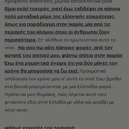
προφανής απάντηση), μερικά καταπληκτικά ξίδια.
Είμαι πολύ τυχερός, γιατί έχω ταξιδέψει σε κάποια
πολύ μοναδικά μέρη της ελληνικής επικράτειας,
όπως για παράδειγμα στην Ικαρία, μία από τις
περιοχές του κόσμου όπου οι άνθρωποι ζουν
περισσότερο.
Στ’ αλήθεια το ερωτεύτηκα αυτό το
νησί…
Να σου πω κάτι; Κάποιες φορές, από τον
καναπέ του σπιτιού μου, ψάχνω σπίτια στην Ικαρία!
Έχω ένα ρομαντικό όνειρο ότι για δύο μήνες τον
χρόνο θα μπορούσα να ζω εκεί.
Πραγματικά
απόλαυσα τον χρόνο μου σ’ αυτό το νησί. Έχω βρεθεί
στα βουνά μαγειρεύοντας με μια Ελληνίδα γιαγιά…
Πρέπει να μου θυμίσεις, πώς λέγεται αυτό που
φτιάχνετε εδώ στην Ελλάδα με γάλα και μοιάζει με
κους κους;
Μήπως εννοείτε τον τραχανά;