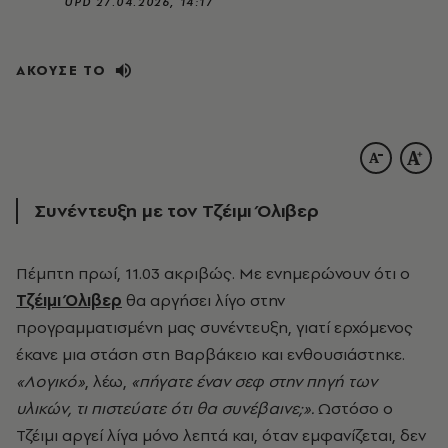
UPD
27.04.2026, 14:17
ΑΚΟΥΣΕ ΤΟ
Συνέντευξη με τον
Τζέιμι Όλιβερ
Πέμπτη πρωί, 11.03 ακριβώς. Με ενημερώνουν ότι ο
Τζέιμι Όλιβερ
θα αργήσει λίγο στην
προγραμματισμένη μας συνέντευξη, γιατί ερχόμενος
έκανε μια στάση στη Βαρβάκειο και ενθουσιάστηκε.
«Λογικό»
, λέω,
«πήγατε έναν σεφ στην πηγή των
υλικών, τι πιστεύατε ότι θα συνέβαινε;».
Ωστόσο ο
Τζέιμι αργεί λίγα μόνο λεπτά και, όταν εμφανίζεται, δεν