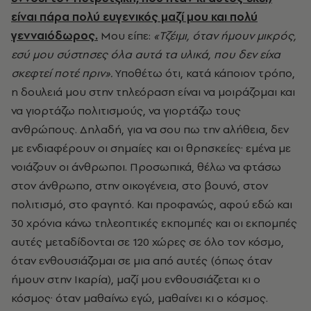
είναι πάρα πολύ ευγενικός μαζί μου και πολύ
γενναιόδωρος.
Μου είπε:
«Τζέιμι, όταν ήμουν μικρός,
εσύ μου σύστησες όλα αυτά τα υλικά, που δεν είχα
σκεφτεί ποτέ πριν».
Υποθέτω ότι, κατά κάποιον τρόπο,
η δουλειά μου στην τηλεόραση είναι να μοιράζομαι και
να γιορτάζω πολιτισμούς, να γιορτάζω τους
ανθρώπους. Δηλαδή, για να σου πω την αλήθεια, δεν
με ενδιαφέρουν οι σημαίες και οι θρησκείες· εμένα με
νοιάζουν οι άνθρωποι. Προσωπικά, θέλω να φτάσω
στον άνθρωπο, στην οικογένεια, στο βουνό, στον
πολιτισμό, στο φαγητό. Και προφανώς, αφού εδώ και
30 χρόνια κάνω τηλεοπτικές εκπομπές και οι εκπομπές
αυτές μεταδίδονται σε 120 χώρες σε όλο τον κόσμο,
όταν ενθουσιάζομαι σε μια από αυτές (όπως όταν
ήμουν στην Ικαρία), μαζί μου ενθουσιάζεται κι ο
κόσμος· όταν μαθαίνω εγώ, μαθαίνει κι ο κόσμος.