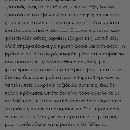
Τραχανάς! Ναι, ναι, αυτό είναι! Έχω φτιάξει, λοιπόν,
τραχανά και τον έβαλα μέσα σε όμορφες σούπες και
ζωμούς και ήταν κάτι το καταπληκτικό… Δοκίμασα κι
ένα νέο συστατικό – κάτι συνηθισμένο για εσένα: έχω
φάει πολλές φέτες, ωραίες, εξαιρετικές, μοναδικές,
αλλά σήμερα έφαγα για πρώτη φορά μαλακή φέτα. Τη
βρήκα σ’ αυτό το μικρό μαγαζάκι μέσα στη Βαρβάκειο
(σ.σ. μου δείχνει, φανερά ενθουσιασμένος, μια
φωτογραφία στο κινητό του). Χριστέ μου… ποτέ πριν
δεν είχα δοκιμάσει μαλακή φέτα! Είμαι 50 χρονών και
τα τελευταία 35 χρόνια ταξιδεύω συνέχεια, έχω δει
πολλά πράγματα. Οπότε δεν είναι τόσο εύκολο να με
εκπλήξει κάτι. Κι όταν μου έδωσαν να δοκιμάσω αυτό
το πράγμα, ήμουν στον παράδεισο. Έτσι, προσπαθώ
να σκεφτώ πώς θα γίνει να πάρω αυτή τη φέτα μαζί
μου. Γιατί δεν θέλω να πάρω ένα κιλό, θέλω να