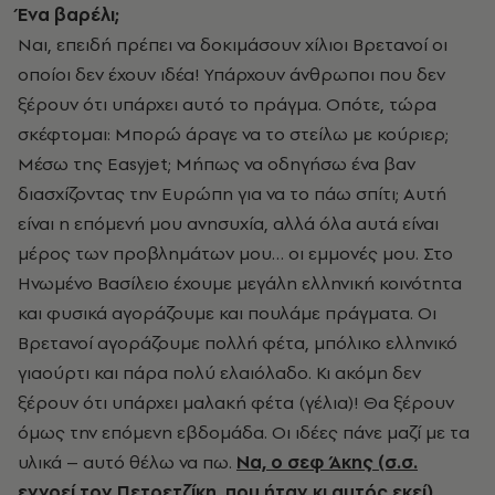
Ένα βαρέλι;
Ναι, επειδή πρέπει να δοκιμάσουν χίλιοι Βρετανοί οι
οποίοι δεν έχουν ιδέα! Υπάρχουν άνθρωποι που δεν
ξέρουν ότι υπάρχει αυτό το πράγμα. Οπότε, τώρα
σκέφτομαι: Μπορώ άραγε να το στείλω με κούριερ;
Μέσω της Easyjet; Μήπως να οδηγήσω ένα βαν
διασχίζοντας την Ευρώπη για να το πάω σπίτι; Αυτή
είναι η επόμενή μου ανησυχία, αλλά όλα αυτά είναι
μέρος των προβλημάτων μου… οι εμμονές μου. Στο
Ηνωμένο Βασίλειο έχουμε μεγάλη ελληνική κοινότητα
και φυσικά αγοράζουμε και πουλάμε πράγματα. Οι
Βρετανοί αγοράζουμε πολλή φέτα, μπόλικο ελληνικό
γιαούρτι και πάρα πολύ ελαιόλαδο. Κι ακόμη δεν
ξέρουν ότι υπάρχει μαλακή φέτα (γέλια)! Θα ξέρουν
όμως την επόμενη εβδομάδα. Οι ιδέες πάνε μαζί με τα
υλικά – αυτό θέλω να πω.
Να, ο σεφ Άκης (σ.σ.
εννοεί τον Πετρετζίκη, που ήταν κι αυτός εκεί)