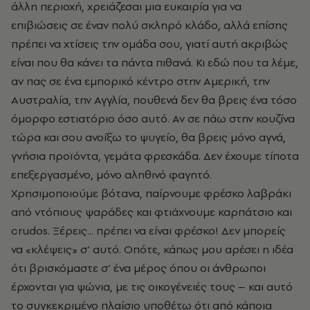
άλλη περιοχή, χρειάζεσαι μια ευκαιρία για να
επιβιώσεις σε έναν πολύ σκληρό κλάδο, αλλά επίσης
πρέπει να χτίσεις την ομάδα σου, γιατί αυτή ακριβώς
είναι που θα κάνει τα πάντα πιθανά. Κι εδώ που τα λέμε,
αν πας σε ένα εμπορικό κέντρο στην Αμερική, την
Αυστραλία, την Αγγλία, πουθενά δεν θα βρεις ένα τόσο
όμορφο εστιατόριο όσο αυτό. Αν σε πάω στην κουζίνα
τώρα και σου ανοίξω το ψυγείο, θα βρεις μόνο αγνά,
γνήσια προϊόντα, γεμάτα φρεσκάδα. Δεν έχουμε τίποτα
επεξεργασμένο, μόνο αληθινό φαγητό.
Χρησιμοποιούμε βότανα, παίρνουμε φρέσκο λαβράκι
από ντόπιους ψαράδες και φτιάχνουμε καρπάτσιο και
crudos. Ξέρεις... πρέπει να είναι φρέσκο! Δεν μπορείς
να «κλέψεις» σ’ αυτό. Οπότε, κάπως μου αρέσει η ιδέα
ότι βρισκόμαστε σ’ ένα μέρος όπου οι άνθρωποι
έρχονται για ψώνια, με τις οικογένειές τους – και αυτό
το συγκεκριμένο πλαίσιο υποθέτω ότι από κάποια