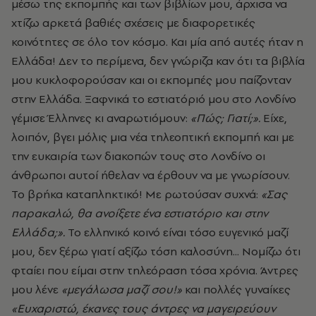
μέσω της εκπομπής και των βιβλίων μου, άρχισα να
χτίζω αρκετά βαθιές σχέσεις με διαφορετικές
κοινότητες σε όλο τον κόσμο. Και μία από αυτές ήταν η
Ελλάδα! Δεν το περίμενα, δεν γνώριζα καν ότι τα βιβλία
μου κυκλοφορούσαν και οι εκπομπές μου παίζονταν
στην Ελλάδα. Ξαφνικά το εστιατόριό μου στο Λονδίνο
γέμισε Έλληνες κι αναρωτιόμουν:
«Πώς; Γιατί;».
Είχε,
λοιπόν, βγει μόλις μια νέα τηλεοπτική εκπομπή και με
την ευκαιρία των διακοπών τους στο Λονδίνο οι
άνθρωποι αυτοί ήθελαν να έρθουν να με γνωρίσουν.
Το βρήκα καταπληκτικό! Με ρωτούσαν συχνά:
«Σας
παρακαλώ, θα ανοίξετε ένα εστιατόριο και στην
Ελλάδα;».
Το ελληνικό κοινό είναι τόσο ευγενικό μαζί
μου, δεν ξέρω γιατί αξίζω τόση καλοσύνη... Νομίζω ότι
φταίει που είμαι στην τηλεόραση τόσα χρόνια. Άντρες
μου λένε
«μεγάλωσα μαζί σου!»
και πολλές γυναίκες
«Ευχαριστώ, έκανες τους άντρες να μαγειρεύουν