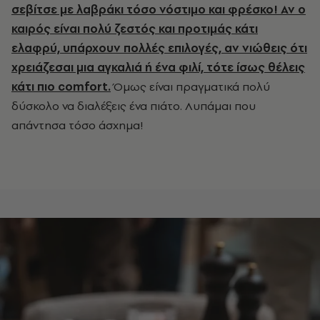
σεβίτσε με λαβράκι τόσο νόστιμο και φρέσκο! Αν ο
καιρός είναι πολύ ζεστός και προτιμάς κάτι
ελαφρύ, υπάρχουν πολλές επιλογές, αν νιώθεις ότι
χρειάζεσαι μια αγκαλιά ή ένα φιλί, τότε ίσως θέλεις
κάτι πιο comfort.
Όμως είναι πραγματικά πολύ
δύσκολο να διαλέξεις ένα πιάτο. Λυπάμαι που
απάντησα τόσο άσχημα!