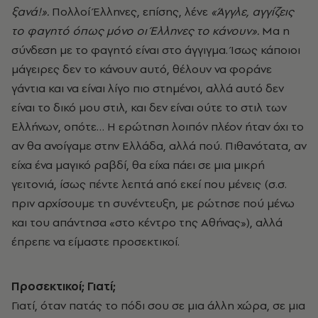
ξανά!».
Πολλοί Έλληνες, επίσης, λένε
«Άγγλε, αγγίζεις
το φαγητό όπως μόνο οι Έλληνες το κάνουν».
Μα η
σύνδεση με το φαγητό είναι στο άγγιγμα. Ίσως κάποιοι
μάγειρες δεν το κάνουν αυτό, θέλουν να φοράνε
γάντια και να είναι λίγο πιο στημένοι, αλλά αυτό δεν
είναι το δικό μου στιλ, και δεν είναι ούτε το στιλ των
Ελλήνων, οπότε… Η ερώτηση λοιπόν πλέον ήταν όχι το
αν θα ανοίγαμε στην Ελλάδα, αλλά πού. Πιθανότατα, αν
είχα ένα μαγικό ραβδί, θα είχα πάει σε μια μικρή
γειτονιά, ίσως πέντε λεπτά από εκεί που μένεις (σ.σ.
πριν αρχίσουμε τη συνέντευξη, με ρώτησε πού μένω
και του απάντησα «στο κέντρο της Αθήνας»), αλλά
έπρεπε να είμαστε προσεκτικοί.
Προσεκτικοί; Γιατί;
Γιατί, όταν πατάς το πόδι σου σε μια άλλη χώρα, σε μια