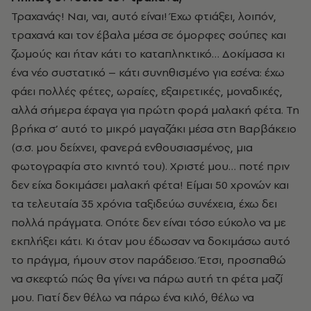
Τραχανάς! Ναι, ναι, αυτό είναι! Έχω φτιάξει, λοιπόν,
τραχανά και τον έβαλα μέσα σε όμορφες σούπες και
ζωμούς και ήταν κάτι το καταπληκτικό… Δοκίμασα κι
ένα νέο συστατικό – κάτι συνηθισμένο για εσένα: έχω
φάει πολλές φέτες, ωραίες, εξαιρετικές, μοναδικές,
αλλά σήμερα έφαγα για πρώτη φορά μαλακή φέτα. Τη
βρήκα σ’ αυτό το μικρό μαγαζάκι μέσα στη Βαρβάκειο
(σ.σ. μου δείχνει, φανερά ενθουσιασμένος, μια
φωτογραφία στο κινητό του). Χριστέ μου… ποτέ πριν
δεν είχα δοκιμάσει μαλακή φέτα! Είμαι 50 χρονών και
τα τελευταία 35 χρόνια ταξιδεύω συνέχεια, έχω δει
πολλά πράγματα. Οπότε δεν είναι τόσο εύκολο να με
εκπλήξει κάτι. Κι όταν μου έδωσαν να δοκιμάσω αυτό
το πράγμα, ήμουν στον παράδεισο. Έτσι, προσπαθώ
να σκεφτώ πώς θα γίνει να πάρω αυτή τη φέτα μαζί
μου. Γιατί δεν θέλω να πάρω ένα κιλό, θέλω να