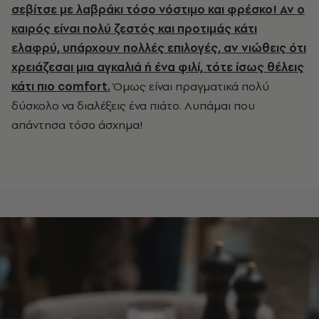
σεβίτσε με λαβράκι τόσο νόστιμο και φρέσκο! Αν ο
καιρός είναι πολύ ζεστός και προτιμάς κάτι
ελαφρύ, υπάρχουν πολλές επιλογές, αν νιώθεις ότι
χρειάζεσαι μια αγκαλιά ή ένα φιλί, τότε ίσως θέλεις
κάτι πιο comfort.
Όμως είναι πραγματικά πολύ
δύσκολο να διαλέξεις ένα πιάτο. Λυπάμαι που
απάντησα τόσο άσχημα!