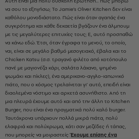
Αυτή είναι μια πολύ δύσκολη ερώτηση... πώς μπορώ
να σου το εξηγήσω; Το Jamie’s Oliver Kitchen δεν είναι
καθόλου μονοδιάστατο. Πώς είναι όταν αγαπάς ένα
συγκρότημα και κάθε δεκαετία βγάζουν ένα άλμπουμ
με τις μεγαλύτερες επιτυχίες τους; Ε, αυτό προσπαθώ
να κάνω εδώ. Έτσι, όταν έγραφα το μενού, το οποίο,
ναι, είναι σε μεγάλο βαθμό μεσογειακό, έβαλα και το
Chicken Katsu (σ.σ. τραγανό φιλέτο από κοτόπουλο
πανέ με μαγιονέζα κάρι, σαλάτα λάχανο, ψημένο
ψωμάκι και πίκλες), ένα αμερικανο-αγγλο-ιαπωνικό
πιάτο, που ο κόσμος τρελαίνεται γι’ αυτό, επειδή είναι
διαολεμένα νόστιμο και αρκετά ασυνήθιστο. Από τη
μια πλευρά έχουμε αυτό και από την άλλη το Kitchen
Burger, που είναι ένα πραγματικά πολύ καλό burger.
Ταυτόχρονα υπάρχουν πολλά μικρά πιάτα, πολύ
ελαφριά και πολύχρωμα, κάτι σαν μεζέδες ή τάπας,
που μπορείς να μοιραστείς.
Έχουμε επίσης ένα