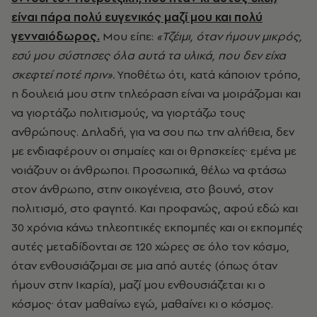
είναι πάρα πολύ ευγενικός μαζί μου και πολύ
γενναιόδωρος.
Μου είπε:
«Τζέιμι, όταν ήμουν μικρός,
εσύ μου σύστησες όλα αυτά τα υλικά, που δεν είχα
σκεφτεί ποτέ πριν».
Υποθέτω ότι, κατά κάποιον τρόπο,
η δουλειά μου στην τηλεόραση είναι να μοιράζομαι και
να γιορτάζω πολιτισμούς, να γιορτάζω τους
ανθρώπους. Δηλαδή, για να σου πω την αλήθεια, δεν
με ενδιαφέρουν οι σημαίες και οι θρησκείες· εμένα με
νοιάζουν οι άνθρωποι. Προσωπικά, θέλω να φτάσω
στον άνθρωπο, στην οικογένεια, στο βουνό, στον
πολιτισμό, στο φαγητό. Και προφανώς, αφού εδώ και
30 χρόνια κάνω τηλεοπτικές εκπομπές και οι εκπομπές
αυτές μεταδίδονται σε 120 χώρες σε όλο τον κόσμο,
όταν ενθουσιάζομαι σε μια από αυτές (όπως όταν
ήμουν στην Ικαρία), μαζί μου ενθουσιάζεται κι ο
κόσμος· όταν μαθαίνω εγώ, μαθαίνει κι ο κόσμος.