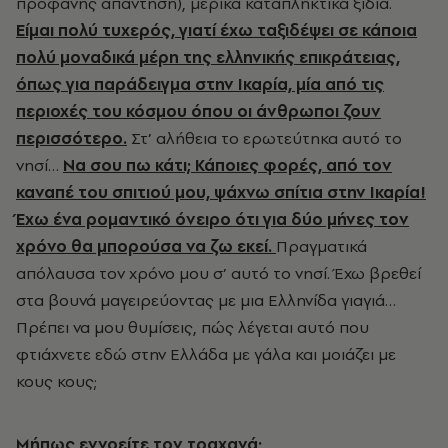
προφανής απάντηση), μερικά καταπληκτικά ξίδια.
Είμαι πολύ τυχερός, γιατί έχω ταξιδέψει σε κάποια
πολύ μοναδικά μέρη της ελληνικής επικράτειας,
όπως για παράδειγμα στην Ικαρία, μία από τις
περιοχές του κόσμου όπου οι άνθρωποι ζουν
περισσότερο.
Στ’ αλήθεια το ερωτεύτηκα αυτό το
νησί…
Να σου πω κάτι; Κάποιες φορές, από τον
καναπέ του σπιτιού μου, ψάχνω σπίτια στην Ικαρία!
Έχω ένα ρομαντικό όνειρο ότι για δύο μήνες τον
χρόνο θα μπορούσα να ζω εκεί.
Πραγματικά
απόλαυσα τον χρόνο μου σ’ αυτό το νησί. Έχω βρεθεί
στα βουνά μαγειρεύοντας με μια Ελληνίδα γιαγιά…
Πρέπει να μου θυμίσεις, πώς λέγεται αυτό που
φτιάχνετε εδώ στην Ελλάδα με γάλα και μοιάζει με
κους κους;
Μήπως εννοείτε τον τραχανά;