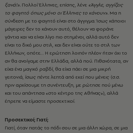
ξανά!».
Πολλοί Έλληνες, επίσης, λένε
«Άγγλε, αγγίζεις
το φαγητό όπως μόνο οι Έλληνες το κάνουν».
Μα η
σύνδεση με το φαγητό είναι στο άγγιγμα. Ίσως κάποιοι
μάγειρες δεν το κάνουν αυτό, θέλουν να φοράνε
γάντια και να είναι λίγο πιο στημένοι, αλλά αυτό δεν
είναι το δικό μου στιλ, και δεν είναι ούτε το στιλ των
Ελλήνων, οπότε… Η ερώτηση λοιπόν πλέον ήταν όχι το
αν θα ανοίγαμε στην Ελλάδα, αλλά πού. Πιθανότατα, αν
είχα ένα μαγικό ραβδί, θα είχα πάει σε μια μικρή
γειτονιά, ίσως πέντε λεπτά από εκεί που μένεις (σ.σ.
πριν αρχίσουμε τη συνέντευξη, με ρώτησε πού μένω
και του απάντησα «στο κέντρο της Αθήνας»), αλλά
έπρεπε να είμαστε προσεκτικοί.
Προσεκτικοί; Γιατί;
Γιατί, όταν πατάς το πόδι σου σε μια άλλη χώρα, σε μια