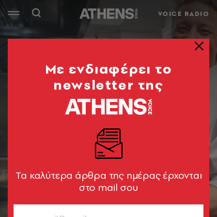
VOICE RADIO
Mε ενδιαφέρει το
newsletter της
Tα καλύτερα άρθρα της ημέρας έρχονται
στο mail σου