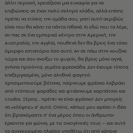
άλλη περιοχή, χρειάζεσαι μια ευκαιρία για να
επιβιώσεις σε έναν πολύ σκληρό κλάδο, αλλά επίσης
πρέπει να χτίσεις την ομάδα σου, γιατί αυτή ακριβώς
είναι που θα κάνει τα πάντα πιθανά. Κι εδώ που τα λέμε,
αν πας σε ένα εμπορικό κέντρο στην Αμερική, την
Αυστραλία, την Αγγλία, πουθενά δεν θα βρεις ένα τόσο
όμορφο εστιατόριο όσο αυτό. Αν σε πάω στην κουζίνα
τώρα και σου ανοίξω το ψυγείο, θα βρεις μόνο αγνά,
γνήσια προϊόντα, γεμάτα φρεσκάδα. Δεν έχουμε τίποτα
επεξεργασμένο, μόνο αληθινό φαγητό.
Χρησιμοποιούμε βότανα, παίρνουμε φρέσκο λαβράκι
από ντόπιους ψαράδες και φτιάχνουμε καρπάτσιο και
crudos. Ξέρεις... πρέπει να είναι φρέσκο! Δεν μπορείς
να «κλέψεις» σ’ αυτό. Οπότε, κάπως μου αρέσει η ιδέα
ότι βρισκόμαστε σ’ ένα μέρος όπου οι άνθρωποι
έρχονται για ψώνια, με τις οικογένειές τους – και αυτό
το συγκεκριμένο πλαίσιο υποθέτω ότι από κάποια