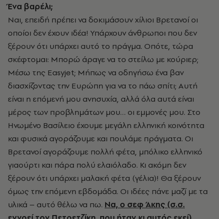
Ένα βαρέλι;
Ναι, επειδή πρέπει να δοκιμάσουν χίλιοι Βρετανοί οι
οποίοι δεν έχουν ιδέα! Υπάρχουν άνθρωποι που δεν
ξέρουν ότι υπάρχει αυτό το πράγμα. Οπότε, τώρα
σκέφτομαι: Μπορώ άραγε να το στείλω με κούριερ;
Μέσω της Easyjet; Μήπως να οδηγήσω ένα βαν
διασχίζοντας την Ευρώπη για να το πάω σπίτι; Αυτή
είναι η επόμενή μου ανησυχία, αλλά όλα αυτά είναι
μέρος των προβλημάτων μου… οι εμμονές μου. Στο
Ηνωμένο Βασίλειο έχουμε μεγάλη ελληνική κοινότητα
και φυσικά αγοράζουμε και πουλάμε πράγματα. Οι
Βρετανοί αγοράζουμε πολλή φέτα, μπόλικο ελληνικό
γιαούρτι και πάρα πολύ ελαιόλαδο. Κι ακόμη δεν
ξέρουν ότι υπάρχει μαλακή φέτα (γέλια)! Θα ξέρουν
όμως την επόμενη εβδομάδα. Οι ιδέες πάνε μαζί με τα
υλικά – αυτό θέλω να πω.
Να, ο σεφ Άκης (σ.σ.
εννοεί τον Πετρετζίκη, που ήταν κι αυτός εκεί)