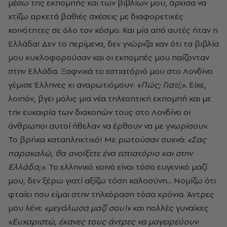
μέσω της εκπομπής και των βιβλίων μου, άρχισα να
χτίζω αρκετά βαθιές σχέσεις με διαφορετικές
κοινότητες σε όλο τον κόσμο. Και μία από αυτές ήταν η
Ελλάδα! Δεν το περίμενα, δεν γνώριζα καν ότι τα βιβλία
μου κυκλοφορούσαν και οι εκπομπές μου παίζονταν
στην Ελλάδα. Ξαφνικά το εστιατόριό μου στο Λονδίνο
γέμισε Έλληνες κι αναρωτιόμουν:
«Πώς; Γιατί;».
Είχε,
λοιπόν, βγει μόλις μια νέα τηλεοπτική εκπομπή και με
την ευκαιρία των διακοπών τους στο Λονδίνο οι
άνθρωποι αυτοί ήθελαν να έρθουν να με γνωρίσουν.
Το βρήκα καταπληκτικό! Με ρωτούσαν συχνά:
«Σας
παρακαλώ, θα ανοίξετε ένα εστιατόριο και στην
Ελλάδα;».
Το ελληνικό κοινό είναι τόσο ευγενικό μαζί
μου, δεν ξέρω γιατί αξίζω τόση καλοσύνη... Νομίζω ότι
φταίει που είμαι στην τηλεόραση τόσα χρόνια. Άντρες
μου λένε
«μεγάλωσα μαζί σου!»
και πολλές γυναίκες
«Ευχαριστώ, έκανες τους άντρες να μαγειρεύουν