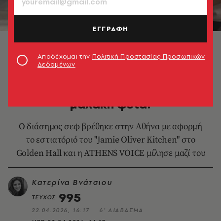
ΕΓΓΡΑΦΗ
Αποδέχομαι την
Πολιτική Προστασίας Προσωπικών
Δεδομένων
ΘΕΜΑΤΑ ΓΕΥΣΗΣ
O Τζέιμι Όλιβερ τρελαίνεται για
μαλακή φέτα!
Ο διάσημος σεφ βρέθηκε στην Αθήνα με αφορμή
το εστιατόριό του "Jamie Oliver Kitchen" στο
Golden Hall και η ATHENS VOICE μίλησε μαζί του
Κατερίνα Βνάτσιου
995
ΤΕΥΧΟΣ
22.04.2026, 16:17
6’ ΔΙΑΒΑΣΜΑ