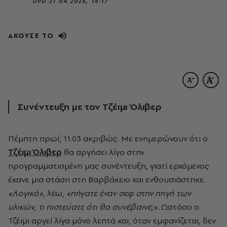
UPD
27.04.2026, 14:17
ΑΚΟΥΣΕ ΤΟ
Συνέντευξη με τον
Τζέιμι Όλιβερ
Πέμπτη πρωί, 11.03 ακριβώς. Με ενημερώνουν ότι ο
Τζέιμι Όλιβερ
θα αργήσει λίγο στην
προγραμματισμένη μας συνέντευξη, γιατί ερχόμενος
έκανε μια στάση στη Βαρβάκειο και ενθουσιάστηκε.
«Λογικό»
, λέω,
«πήγατε έναν σεφ στην πηγή των
υλικών, τι πιστεύατε ότι θα συνέβαινε;».
Ωστόσο ο
Τζέιμι αργεί λίγα μόνο λεπτά και, όταν εμφανίζεται, δεν