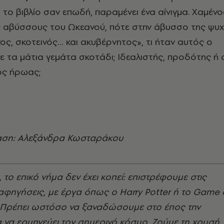
ι το βιβλίο σαν επωδή, παραμένει ένα αίνιγμα. Χαμένο
ς αβύσσους του Ωκεανού, πότε στην άβυσσο της ψυ
νος, σκοτεινός… και ακυβέρνητος», τι ήταν αυτός ο
ε τα μάτια γεμάτα σκοτάδι; Ιδεαλιστής, προδότης ή 
ος ήρωας;
ση: Αλεξάνδρα Κωσταράκου
, το επικό νήμα δεν έχει κοπεί: επιστρέφουμε στις
αφηγήσεις, με έργα όπως ο Harry Potter ή το Game 
 Πρέπει ωστόσο να ξαναδώσουμε στο έπος την
α να ερμηνεύει τον σημερινό κόσμο. Ζούμε τη χρυσή