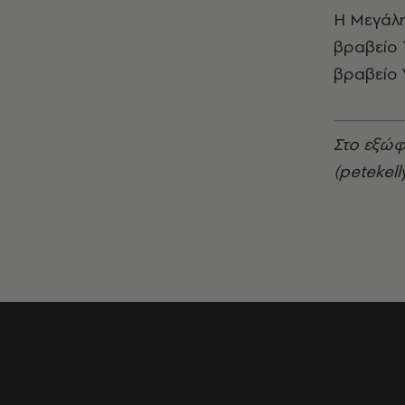
Η Μεγάλη
βραβείο 
βραβείο 
Στο εξώφ
(petekel