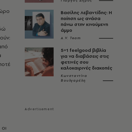
Γιώργος Δήμος
χώρο
Βασίλης Λεβαντίδης: Η
ποίηση ως ανάσα
πάνω στην κινούμενη
εδώ
άμμο
ούν:
A.V. Team
από
5+1 feelgood βιβλία
α
για να διαβάσεις στις
φετινές σου
 ποτέ
καλοκαιρινές διακοπές
Κωνσταντίνα
Βουλγαρέλη
 οι