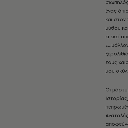
σιωπηλός 
ένας άπι
και στον
μύθου κα
κι εκεί 
«…μάλλον
ξερολιθιά
τους χαι
μου σκ
Οι μάρτυ
Ιστορίας
πεπρωμέν
Ανατολής
αποφεύγο