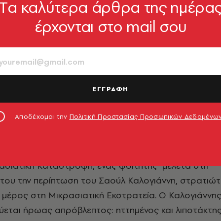
Tα καλύτερα άρθρα της ημέρα
έρχονται στο mail σου
08
0
960-435-774-1
ΕΓΓΡΑΦΗ
Αποδέχομαι την
Πολιτική Προστασίας Προσωπικών Δεδομένω
 η Ελλάδα ανακαλύπτει ότι η Μεγάλη Ιδέα ήταν μια
πία που κατέληξε εφιάλτης. Πενήντα χρόνια μετά τη
ασιατική Καταστροφή, ένας φοιτητής μελετά στη
 του την περίπτωση του Σαούλ Καλογιάννη, στρατιώ
 μέρος στη Μικρασιατική Εκστρατεία. Ο Καλογιάννη
ύεται ήρωας απρόβλεπτος: ηττημένος και λιποτάκτης