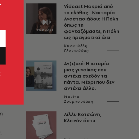
ς
Vidcast Μακριά από
το πλήθος | Νεκταρία
Αναστασιάδου: Η Πόλη
όπως τη
φανταζόμαστε, η Πόλη
ως πραγματικά έχει
Κρυστάλλη
Γλυνιαδάκη
Αν(τ)οχή: Η ιστορία
μιας γυναίκας που
ν
αντέχει σχεδόν τα
πάντα. Μέχρι που δεν
αντέχει άλλο.
Μανίνα
Ζουμπουλάκη
τη
Λίλλυ Κοτσώνη,
Κλεινόν άστυ
ς
,