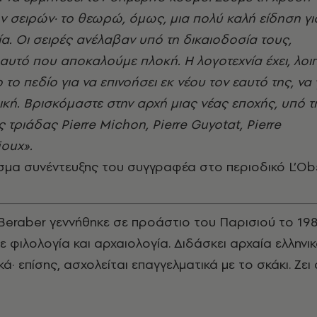
ν σειρών· το θεωρώ, όμως, μια πολύ καλή είδηση γι
ία. Οι σειρές ανέλαβαν υπό τη δικαιοδοσία τους,
αυτό που αποκαλούμε πλοκή. Η λογοτεχνία έχει, λοι
το πεδίο για να επινοήσει εκ νέου τον εαυτό της, να γ
ική. Βρισκόμαστε στην αρχή μιας νέας εποχής, υπό τ
ς τριάδας Pierre Michon, Pierre Guyotat, Pierre
oux».
μα συνέντευξης του συγγραφέα στο περιοδικό L’Obs
Beraber γεννήθηκε σε προάστιο του Παρισιού το 198
 φιλολογία και αρχαιολογία. Διδάσκει αρχαία ελληνι
ικά· επίσης, ασχολείται επαγγελματικά με το σκάκι. Ζει