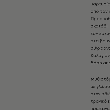
μαρτυρίε
από τον 
Προσπαθεί
σκοτάδι.
τον ερευ
στα βουν
σύγχρονα
Καλογιάνν
δάση από
Μυθιστόρ
με γλώσσ
στην αδι
τραγικό κ
πρωταγων