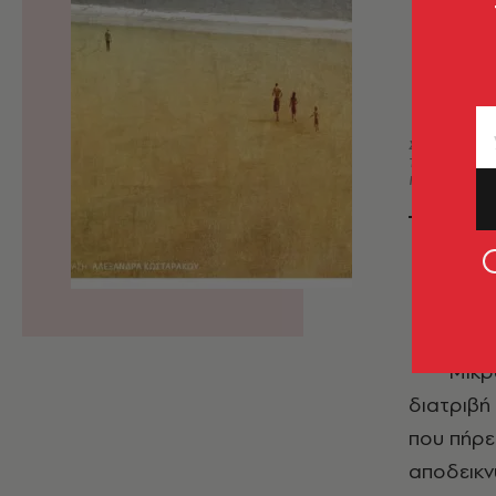
Σελίδες: 6
Τιμή: €22,0
ISBN: 978-
1
922:
ουτο
Μικρ
διατριβή
που πήρε
αποδεικν