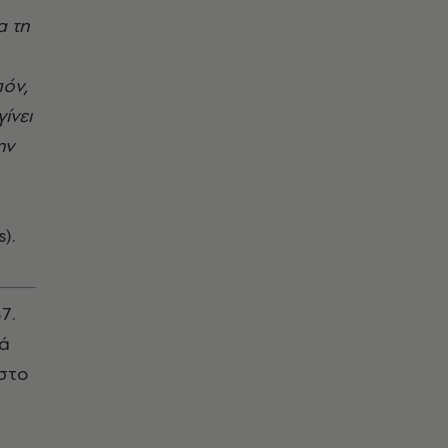
α τη
πόν,
ίνει
ην
).
7.
κά
 στο