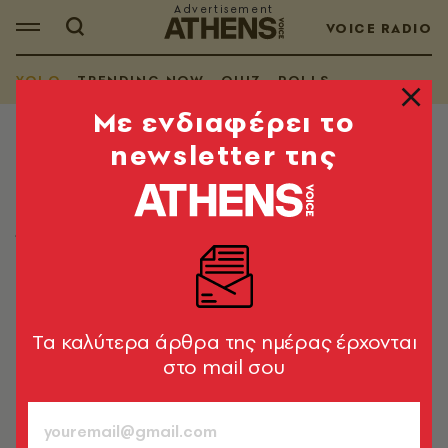
VOICE RADIO
YOLO
TRENDING NOW
QUIZ
POLLS
Mε ενδιαφέρει το
newsletter της
YOLO
Τα YOLO της Τετάρτης 20.05.2026
Όσα μας έφτιαξαν τη διάθεση στο ίντερνετ
Λίνα Μανδράκου
20.05.2026, 06:48
1’ ΔΙΑΒΑΣΜΑ
Tα καλύτερα άρθρα της ημέρας έρχονται
στο mail σου