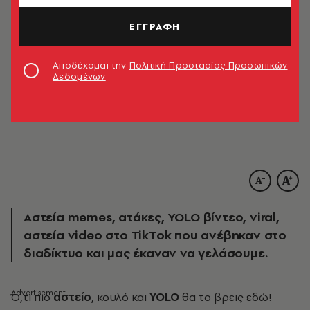
ΕΓΓΡΑΦΗ
Αποδέχομαι την
Πολιτική Προστασίας Προσωπικών
Δεδομένων
Αστεία memes, ατάκες, YOLO βίντεο, viral,
αστεία video στο TikTok που ανέβηκαν στο
διαδίκτυο και μας έκαναν να γελάσουμε.
Ό
,τι πιο
αστείο
, κουλό και
YOLO
θα το βρεις εδώ!