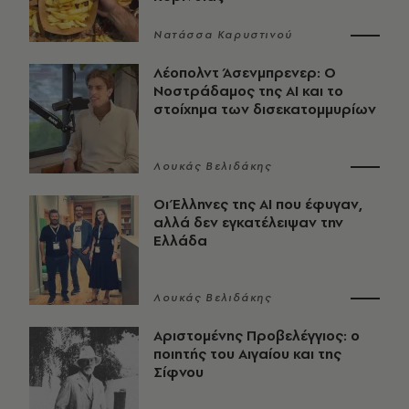
Νατάσσα Καρυστινού
Λέοπολντ Άσενμπρενερ: Ο
Νοστράδαμος της AI και το
στοίχημα των δισεκατομμυρίων
Λουκάς Βελιδάκης
Οι Έλληνες της ΑΙ που έφυγαν,
αλλά δεν εγκατέλειψαν την
Ελλάδα
Λουκάς Βελιδάκης
Αριστομένης Προβελέγγιος: ο
ποιητής του Αιγαίου και της
Σίφνου