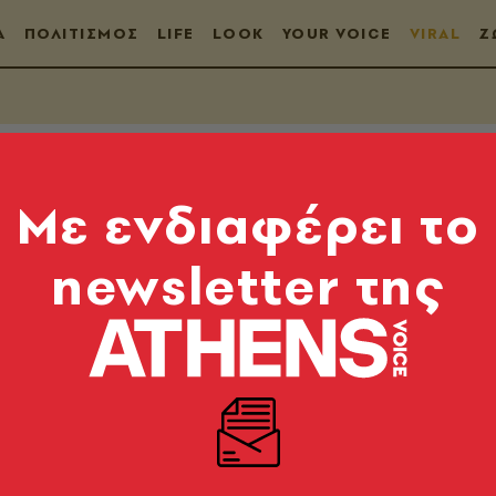
Α
ΠΟΛΙΤΙΣΜΟΣ
LIFE
LOOK
YOUR VOICE
VIRAL
Ζ
Mε ενδιαφέρει το
newsletter της
ι προσλαμβάνει τα
zon
 το «αφεντικό» της Amazon από τους υπαλλήλους το