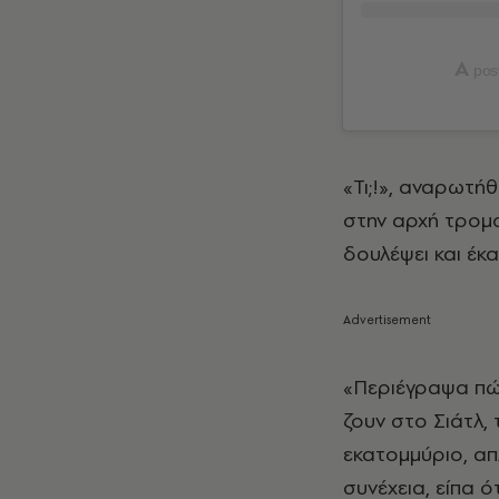
A
post
«Τι;!», αναρωτή
στην αρχή τρομ
δουλέψει και έκ
«Περιέγραψα πώ
ζουν στο Σιάτλ,
εκατομμύριο, απ
συνέχεια, είπα ό