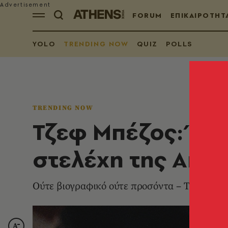
FORUM
ΕΠΙΚΑΙΡΟΤΗΤ
YOLO
TRENDING NOW
QUIZ
POLLS
TRENDING NOW
Τζεφ Μπέζος: Έτσ
στελέχη της Ama
Ούτε βιογραφικό ούτε προσόντα – Τι ζητάει