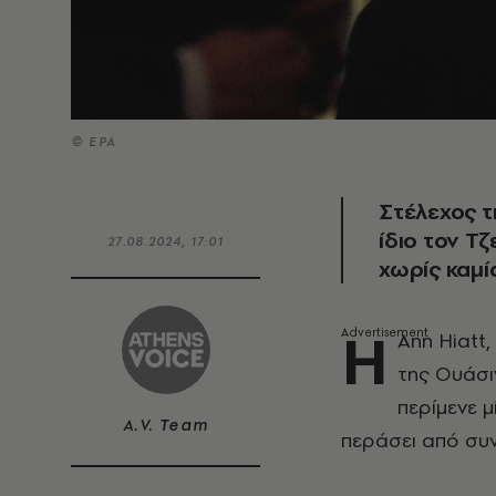
© EPA
Στέλεχος 
ίδιο τον Τ
27.08.2024, 17:01
χωρίς καμ
Η
Ann Hiatt
της Ουάσι
περίμενε 
A.V. Team
περάσει από συν