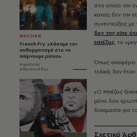
στο οποίο την ε
κανείς δεν την 
συνεντεύξεις μ
δεν της είπε ότ
ΜΟΥΣΙΚΗ
Μπέζος
, το «με
French Fry: «Χάσαμε τον
αυθορμητισμό στο να
παίρνουμε ρίσκα»
Όπως αναφέρει η
Δημήτρης
Αθανασιάδης
τελικά, δεν ήτα
«Ο Μπέζος ξεκίν
μόνο δύο ερωτήσ
δοκιμασία για 
Σχετικό Άρ