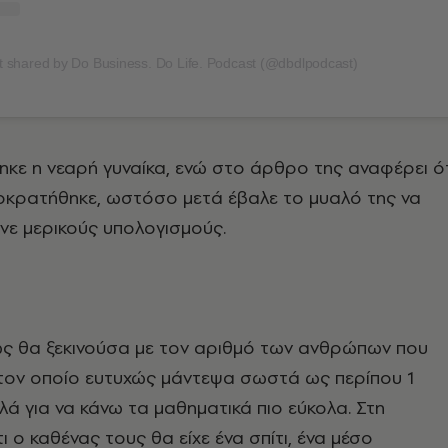
 shared by Do Business. Do Life. Podcast (@dbdlpodcast)
θηκε η νεαρή γυναίκα, ενώ στο άρθρο της αναφέρει ό
οκρατήθηκε, ωστόσο μετά έβαλε το μυαλό της να
ανε μερικούς υπολογισμούς.
ς θα ξεκινούσα με τον αριθμό των ανθρώπων που
 τον οποίο ευτυχώς μάντεψα σωστά ως περίπου 1
λά για να κάνω τα μαθηματικά πιο εύκολα. Στη
τι ο καθένας τους θα είχε ένα σπίτι, ένα μέσο