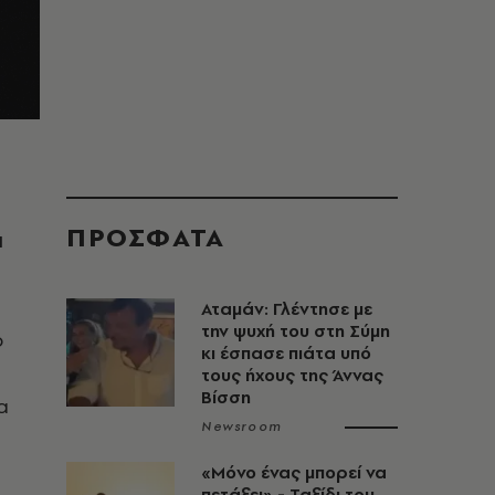
ΠΡΟΣΦΑΤΑ
ι
Αταμάν: Γλέντησε με
την ψυχή του στη Σύμη
ο
κι έσπασε πιάτα υπό
τους ήχους της Άννας
Βίσση
α
Newsroom
«Μόνο ένας μπορεί να
πετάξει» - Ταξίδι του