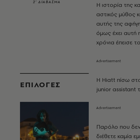
2’ ΔΙΑΒΑΣΜΑ
Η ιστορία της κα
αστικός μύθος κα
αυτής της αφήγη
όμως έχει αυτή 
χρόνια έπεισε τ
Η Hiatt
πίσω στο
EΠΙΛΟΓΈΣ
junior assistant
Παρόλο που δεν 
διέθετε καμία ε