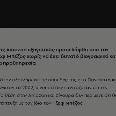
της Amazon εξηγεί πώς προσελήφθη από τον
ζεφ Μπέζος χωρίς να έχει δυνατό βιογραφικό κα
ία προϋπηρεσία
, όταν ολοκλήρωνε τις σπουδές της στο Πανεπιστήμι
νγκτον το 2002, σίγουρα δεν φανταζόταν ότι την
μία θέση στην Amazon και σίγουρα δεν περίμενε ότι θ
έντευξη με τον ίδιο τον
Τζεφ Μπέζος
.