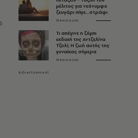
μέλιτος για νεόνυμφο
ζευγάρι πήγε...στράφι
Newsroom
ό
Τι απέγινε η ζόμπι
εκδοχή της Αντζελίνα
Τζολί; Η ζωή αυτής της
γυναίκας σήμερα
Newsroom