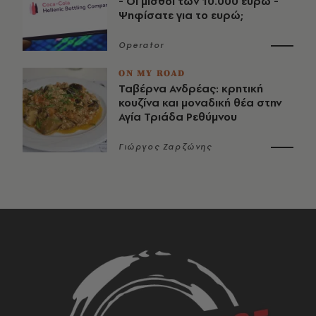
- Οι μισθοί των 10.000 ευρώ -
Ψηφίσατε για το ευρώ;
Operator
ON MY ROAD
Ταβέρνα Ανδρέας: κρητική
κουζίνα και μοναδική θέα στην
Αγία Τριάδα Ρεθύμνου
Γιώργος Ζαρζώνης