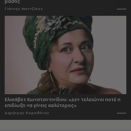
βάσης
Γιάννης Μαντζίκος
Ελισάβετ Κωνσταντινίδου: «Δεν τελειώνει ποτέ η
επιδίωξη να γίνεις καλύτερος»
Δημήτρης Καραθάνος