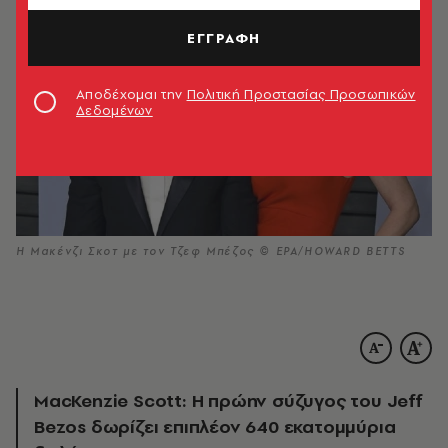
ΕΓΓΡΑΦΗ
Αποδέχομαι την
Πολιτική Προστασίας Προσωπικών
Δεδομένων
Η Μακένζι Σκοτ με τον Τζεφ Μπέζος © ΕPA/ΗOWARD BETTS
MacKenzie Scott: Η πρώην σύζυγος του Jeff
Bezos δωρίζει επιπλέον 640 εκατομμύρια