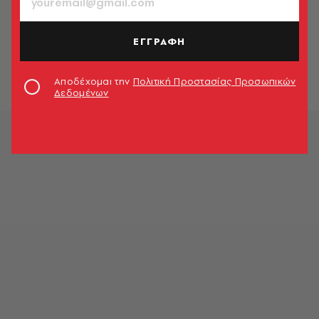
Ενδοοικογενειακή βία στο Ηράκλειο
- Διέρρηξε το σπίτι της εν διαστάσει
ΕΓΓΡΑΦΗ
συζύγου του και την έπιασε από το
λαιμό
Newsroom
Αποδέχομαι την
Πολιτική Προστασίας Προσωπικών
Δεδομένων