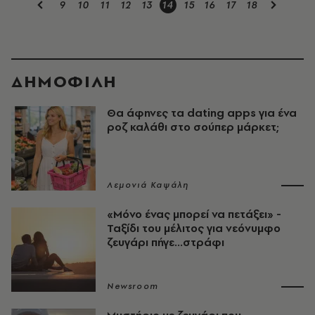
9
10
11
12
13
14
15
16
17
18
ΔΗΜΟΦΙΛΗ
Θα άφηνες τα dating apps για ένα
ροζ καλάθι στο σούπερ μάρκετ;
Λεμονιά Καψάλη
«Μόνο ένας μπορεί να πετάξει» -
Ταξίδι του μέλιτος για νεόνυμφο
ζευγάρι πήγε...στράφι
Newsroom