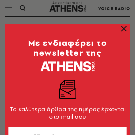
VOICE RADIO
TASCHEN
Mε ενδιαφέρει το
newsletter της
ΟΛΑ ΤΑ ΑΡΘΡΑ ΤΟΥ TAG
TASCHEN
ΦΩΤΟΓΡΑΦΙΑ
The Rise of Ντέιβιντ Μπόουι. 1972-
1973: Ο Ziggy και ο Aladdin μέσα
Tα καλύτερα άρθρα της ημέρας έρχονται
από τον φακό του Μικ Ροκ
στο mail σου
Μπάμπης Καλογιάννης