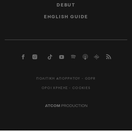
DEBUT
ENGLISH GUIDE
ΠΟΛΙΤΙΚΗ ΑΠΟΡΡΗΤΟΥ - GDPR
ΟΡΟΙ ΧΡΗΣΗΣ - COOKIES