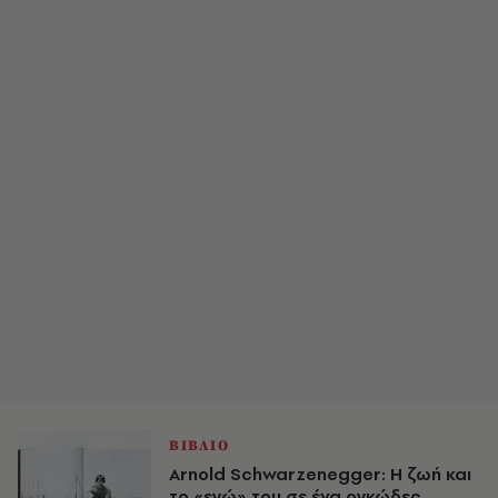
ΒΙΒΛΙΟ
Arnold Schwarzenegger: Η ζωή και
το «εγώ» του σε ένα ογκώδες