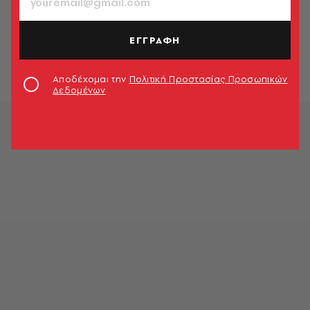
ΦΩΤΟΓΡΑΦΙΑ
O Μπρους Σπρίνγκστιν και η E
Street Band με τα μάτια της Λιν
ΕΓΓΡΑΦΗ
Γκόλντσμιθ
Μπάμπης Καλογιάννης
Αποδέχομαι την
Πολιτική Προστασίας Προσωπικών
Δεδομένων