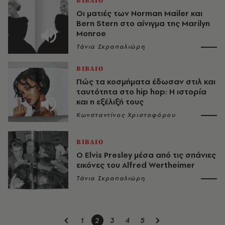
ΒΙΒΛΙΟ
Οι ματιές των Norman Mailer και
Bern Stern στο αίνιγμα της Marilyn
Monroe
Τάνια Σκραπαλιώρη
ΒΙΒΛΙΟ
Πώς τα κοσμήματα έδωσαν στιλ και
ταυτότητα στο hip hop: Η ιστορία
και η εξέλιξή τους
Κωνσταντίνος Χριστοφόρου
ΒΙΒΛΙΟ
O Elvis Presley μέσα από τις σπάνιες
εικόνες του Alfred Wertheimer
Τάνια Σκραπαλιώρη
1
2
3
4
5