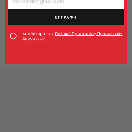
Κάντε Έρωτα Όχι Αλγορίθμους
Σέργιος Θεοδωρίδης
ΕΓΓΡΑΦΗ
ΚΟΙΝΩΝΙΑ
Αποδέχομαι την
Πολιτική Προστασίας Προσωπικών
Parasocial media: Δεν κάνουμε
Δεδομένων
παρέα – παρακολουθούμε κι
αγοράζουμε
Λουκάς Βελιδάκης