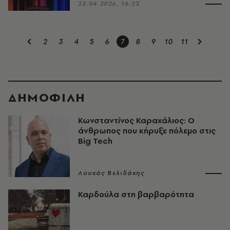
23.04.2026, 16:23
2
3
4
5
6
7
8
9
10
11
ΔΗΜΟΦΙΛΗ
Κωνσταντίνος Καραχάλιος: Ο
άνθρωπος που κήρυξε πόλεμο στις
Big Tech
Λουκάς Βελιδάκης
Καρδούλα στη βαρβαρότητα