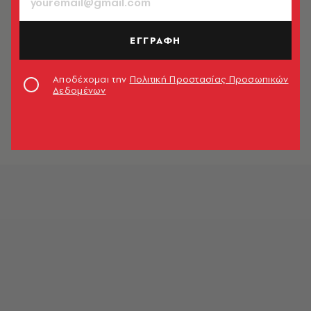
Αυστραλία για την απαγόρευση των
social media σε ανήλικους
Newsroom
ΕΓΓΡΑΦΗ
HEALTH & FITNESS
Αποδέχομαι την
Πολιτική Προστασίας Προσωπικών
Δεδομένων
Η απάτη με το «τάι-τσι»
Κυριάκος Αθανασιάδης