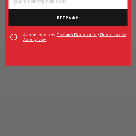
ΚΟΣΜΟΣ
Διακοπές στην Ελλάδα με πολυτελές
γιοτ κάνει η Ντέμι Μουρ
ΕΓΓΡΑΦΗ
Newsroom
Αποδέχομαι την
Πολιτική Προστασίας Προσωπικών
Δεδομένων