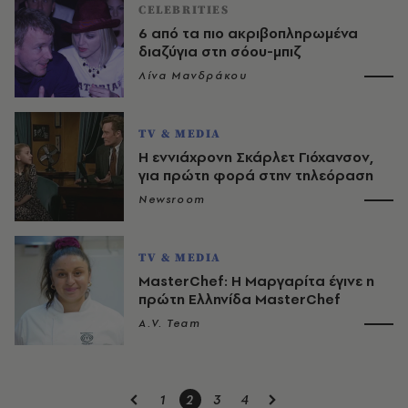
CELEBRITIES
6 από τα πιο ακριβοπληρωμένα
διαζύγια στη σόου-μπιζ
Λίνα Μανδράκου
TV & MEDIA
Η εννιάχρονη Σκάρλετ Γιόχανσον,
για πρώτη φορά στην τηλεόραση
Newsroom
TV & MEDIA
MasterChef: Η Μαργαρίτα έγινε η
πρώτη Ελληνίδα MasterChef
A.V. Team
1
2
3
4