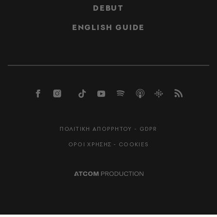
DEBUT
ENGLISH GUIDE
ΠΟΛΙΤΙΚΗ ΑΠΟΡΡΗΤΟΥ - GDPR
ΟΡΟΙ ΧΡΗΣΗΣ - COOKIES