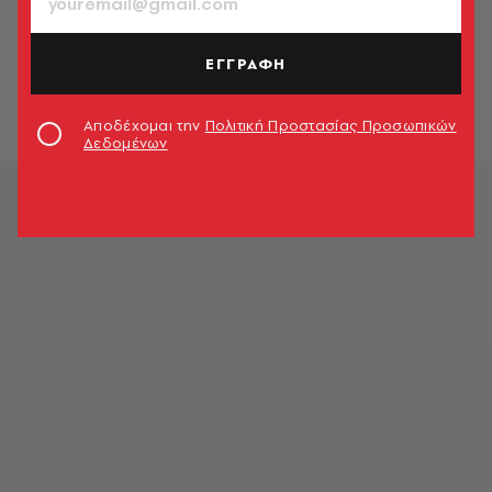
ΕΛΛΑΔΑ
Αίσιο τέλος για τους ψαράδες που
αγνοούνταν στη Θεσσαλονίκη
ΕΓΓΡΑΦΗ
Newsroom
Αποδέχομαι την
Πολιτική Προστασίας Προσωπικών
Δεδομένων