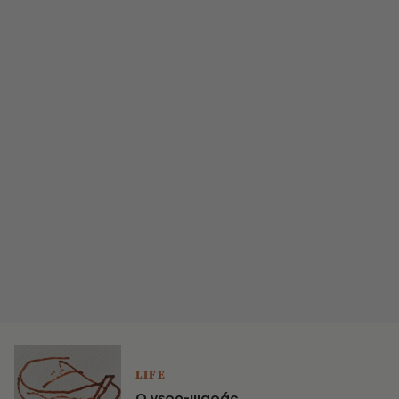
LIFE
Ο γερο-ψαράς