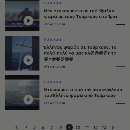
ΕΛΛΑΔΑ
Νέο ντοκουμέντο με τον έξαλλο
ψαρά με τους Τούρκους στα Ίμια
Newsroom
ΕΛΛΑΔΑ
Έλληνας ψαράς σε Τούρκους: Το
πολύ-πολύ να μας κλ@@@@ε τα
@ρ@@@@@
Newsroom
ΕΛΛΑΔΑ
Ντοκουμέντο από την παρενόχληση
του Έλληνα ψαρά από Τούρκους
Newsroom
4
5
6
7
8
9
10
11
12
13