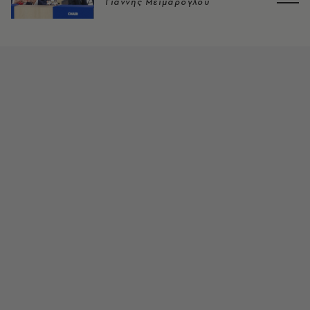
Γιάννης Μεϊμάρογλου