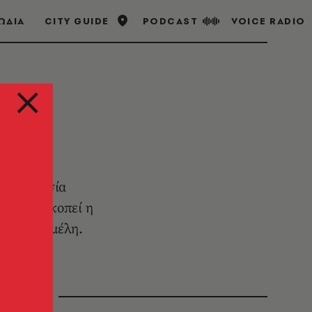
ΩΔΙΑ
CITY GUIDE
PODCAST
VOICE RADIO
 συνεργασία
ε να ανακοπεί η
τα κράτη-μέλη.