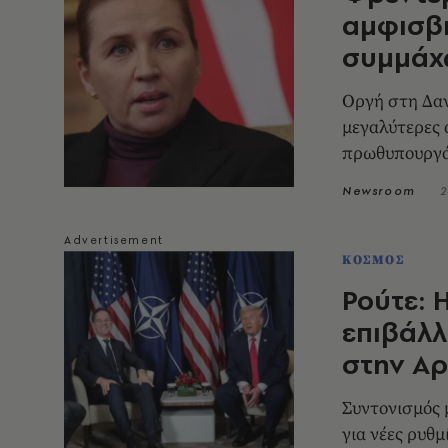
αμφισβη
συμμάχ
Οργή στη Δανί
μεγαλύτερες 
πρωθυπουργ
Newsroom
2
ΚΟΣΜΟΣ
Ρούτε: 
επιβάλλ
στην Αρ
Συντονισμός 
για νέες ρυθ