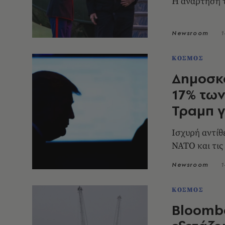
Η ανάρτηση τ
Newsroom
1
ΚΟΣΜΟΣ
Δημοσκό
17% των
Τραμπ γ
Ισχυρή αντίθ
ΝΑΤΟ και τις
Newsroom
1
ΚΟΣΜΟΣ
Bloombe