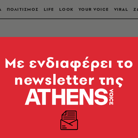
Α
ΠΟΛΙΤΙΣΜΟΣ
LIFE
LOOK
YOUR VOICE
VIRAL
Ζ
Mε ενδιαφέρει το
newsletter της
υμμαχία» είναι διατλαντική στρατιωτική αμυντική
τηκε το 1949 στο πλαίσιο του Ψυχρού Πολέμου ώστ
α γίνεται μέλος της το 1952. Αριθμεί σήμερα τριάν