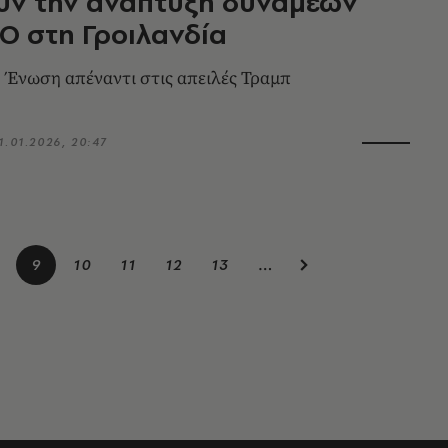
υν την ανάπτυξη δυνάμεων
Ο στη Γροιλανδία
Ένωση απέναντι στις απειλές Τραμπ
1.01.2026, 20:47
9
10
11
12
13
…