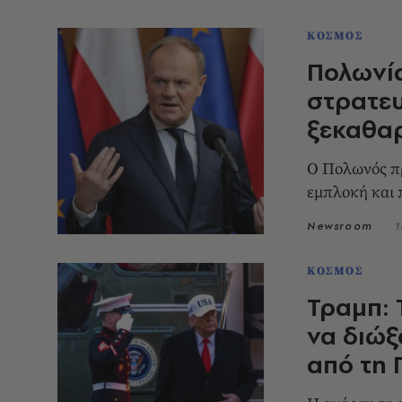
ΚΟΣΜΟΣ
Πολωνία
στρατευ
ξεκαθαρ
Ο Πολωνός π
εμπλοκή και 
Newsroom
1
ΚΟΣΜΟΣ
Τραμπ: 
να διώξ
από τη 