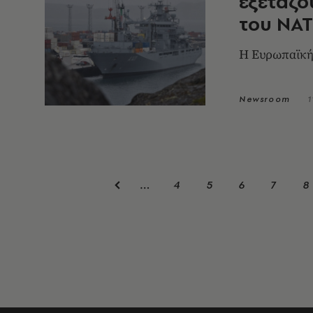
εξετάζο
του ΝΑΤ
Η Ευρωπαϊκή 
Newsroom
1
4
5
6
7
8
…