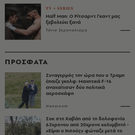
TV + SERIES
Half Man: Ο Ρίτσαρντ Γκαντ μας
ξεβολεύει ξανά
Τάνια Σκραπαλιώρη
ΠΡΟΣΦΑΤΑ
Συναγερμός την ώρα που ο Τραμπ
έπαιζε γκολφ: Μαχητικά F-16
αναχαίτισαν δύο πολιτικά
αεροσκάφη
Newsroom
Σοκ στη Χαβάη από τη δολοφονία
63χρονου από 20χρονο κολυμβητή -
«Είμαι ο Ιησούς» φώναζε μετά το