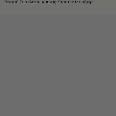
Γενικού Επιτελείου Άμυνας Κάρστεν Μπρόιερ.