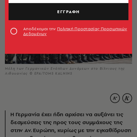
ΕΓΓΡΑΦΗ
Αποδέχομαι την
Πολιτική Προστασίας Προσωπικών
Δεδομένων
Μέλη των Γερμανικών Ενόπλων Δυνάμεων στο Βίλνιους της
Λιθουανίας © ΕΡΑ/TOMS KALNINS
Η Γερμανία έχει ήδη αρχίσει να αυξάνει τις
δεσμεύσεις της προς τους συμμάχους της
στην Αν. Ευρώπη, κυρίως με την εγκαθίδρυση