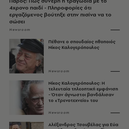
Πάρος: Πώς συνέβη η τραγωδία με το
4χρονο παιδί - Πληροφορίες ότι
εργαζόμενος βούτηξε στην πισίνα να το
σώσει
Newsroom
Πέθανε ο σπουδαίος ηθοποιός
Νίκος Καλογερόπουλος
Newsroom
Νίκος Καλογερόπουλος: Η
τελευταία τηλεοπτική εμφάνιση
- Όταν άγνωστοι βανδάλισαν
το «Τρενοτεχνείο» του
Newsroom
Αλέξανδρος Τσουβέλας για Εύα