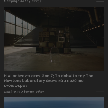
Μπάμπης Καλογιάννης
Η AI απέναντι στην Gen Z; Το debAIte της The
Newtons Laboratory έκανε κάτι πολύ πιο
ενδιαφέρον
Δημήτρης Αθανασιάδης