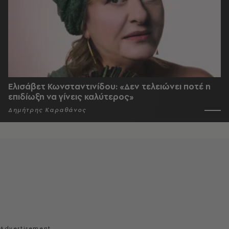
Ελισάβετ Κωνσταντινίδου: «Δεν τελειώνει ποτέ η
επιδίωξη να γίνεις καλύτερος»
Δημήτρης Καραθάνος