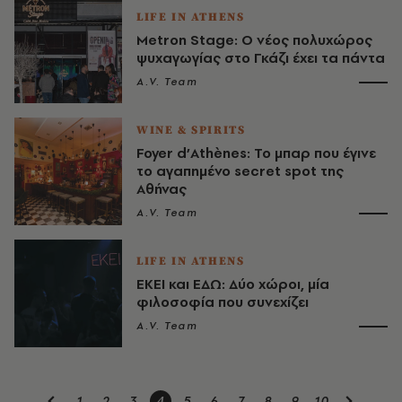
LIFE IN ATHENS
Metron Stage: Ο νέος πολυχώρος
ψυχαγωγίας στο Γκάζι έχει τα πάντα
A.V. Team
WINE & SPIRITS
Foyer d’Athènes: Το μπαρ που έγινε
το αγαπημένο secret spot της
Αθήνας
A.V. Team
LIFE IN ATHENS
ΕΚΕΙ και ΕΔΩ: Δύο χώροι, μία
φιλοσοφία που συνεχίζει
A.V. Team
1
2
3
4
5
6
7
8
9
10