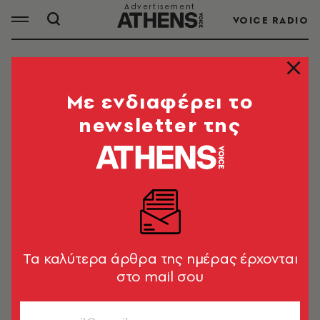
VOICE RADIO
ΜΠΑΡ BAR
Mε ενδιαφέρει το
newsletter της
ΟΛΑ ΤΑ ΑΡΘΡΑ ΤΟΥ TAG
ΜΠΑΡ BAR
ΚΟΣΜΟΣ
Ελβετία: Η κοινότητα του Κραν-
Μοντανά παραδέχεται ότι δεν έκανε
Tα καλύτερα άρθρα της ημέρας έρχονται
ελέγχους για 5 χρόνια στο κλαμπ
στο mail σου
Newsroom