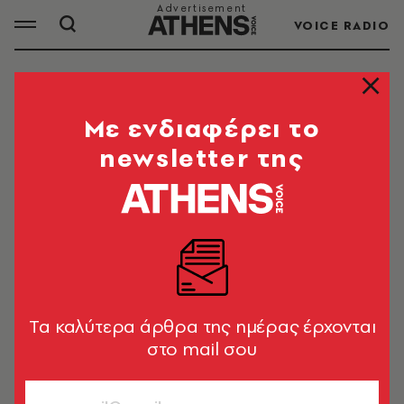
VOICE RADIO
ΜΟΥΣΙΚΗ
Mε ενδιαφέρει το
newsletter της
Μουσική: Μουσικά άρθρα, συνεντεύξεις,
συναυλίες, live στην Ελλάδα και τον κόσμο.
ΟΛΑ ΤΑ ΑΡΘΡΑ ΤΟΥ TAG
ΜΟΥΣΙΚΗ
Tα καλύτερα άρθρα της ημέρας έρχονται
στο mail σου
ΜΟΥΣΙΚΗ
H «A.V.» ακούει την ιστορία της