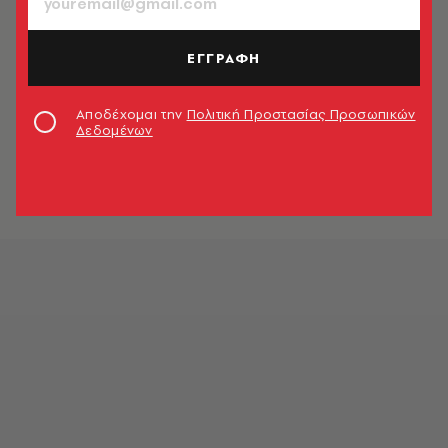
Kαίτη Nτάλη
A.V. Guest
ΕΓΓΡΑΦΗ
ΜΟΥΣΙΚΗ
Αποδέχομαι την
Πολιτική Προστασίας Προσωπικών
Δεδομένων
Dammi una vespa
Γιάννης Νένες