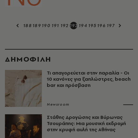
188
189
190
191
192
193
194
195
196
197
ΔΗΜΟΦΙΛΗ
Τι απαγορεύεται στην παραλία - Οι
10 κανόνες για ξαπλώστρες, beach
bar και πρόσβαση
Newsroom
Στάθης Δρογώσης και Βύρωνας
Τσουράπης: Μια μουσική εκδρομή
στην κρυφή αυλή της Αθήνας